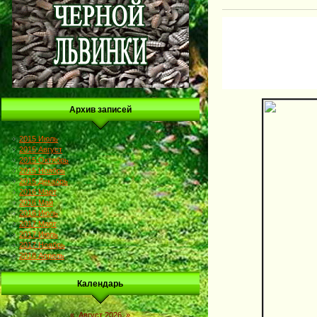
Архив записей
2015 Июль
2015 Август
2015 Октябрь
2015 Ноябрь
2015 Декабрь
2016 Март
2016 Май
2016 Июль
2017 Март
2017 Июль
2017 Ноябрь
2018 Апрель
Календарь
«
Август 2026
»