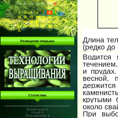
Пн
Вт
Ср
Чт
Пт
Сб
Вс
1
2
3
4
5
6
7
8
9
10
11
12
13
14
15
16
17
18
19
20
21
22
23
24
25
26
27
28
29
30
31
Длина тел
Разведение опарыша
(редко до 
Водится 
течением
и прудах
весной, 
держитс
каменисты
Статистика
крутыми 
около сва
Онлайн всего:
1
При выбо
Гостей:
1
Пользователей:
0