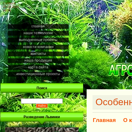
Суббота
08.08.2026
04:55
главная
наши технологии
выполненные проекты
новости компании
контакты
наша продукция
карта сайта
инвестиционные проекты
Поиск
Особенн
Разведение Львинки
Главная
О 