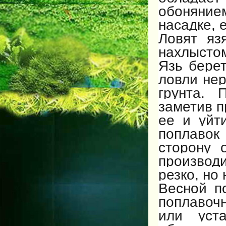
обонянием
насадке, 
Ловят яз
нахлыстом
Язь берет
ловли нер
грунта. 
заметив п
ее и уйт
поплавок
сторону 
производ
резко, но 
Весной п
поплавочн
или уста