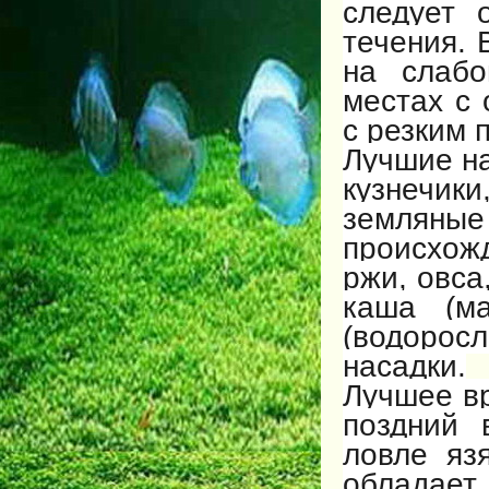
следует 
течения. 
на слабо
местах с 
с резким 
Лучшие на
кузнечики
земляные
происхож
ржи, овса,
каша (ма
(водорос
насадки.
Лучшее вр
поздний 
ловле яз
обладает