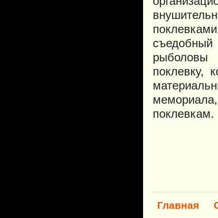
организаци
внушитель
поклевкам
съедобный 
рыболовы 
поклевку, 
материальн
мемориала,
поклевкам.
Главная