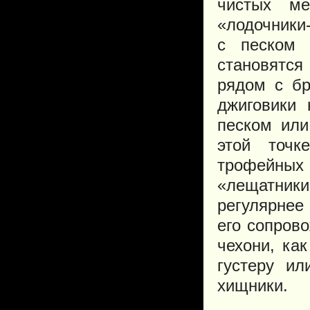
чистых ме
«лодочники
с песком 
становятся
рядом с бр
джиговики 
песком или
этой точк
трофейных 
«лещатники
регулярнее
его сопров
чехони, ка
густеру и
хищники.