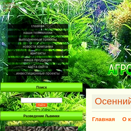
Суббота
08.08.2026
06:20
главная
наши технологии
выполненные проекты
новости компании
контакты
наша продукция
карта сайта
инвестиционные проекты
Поиск
Осенний
Разведение Львинки
Главная
О 