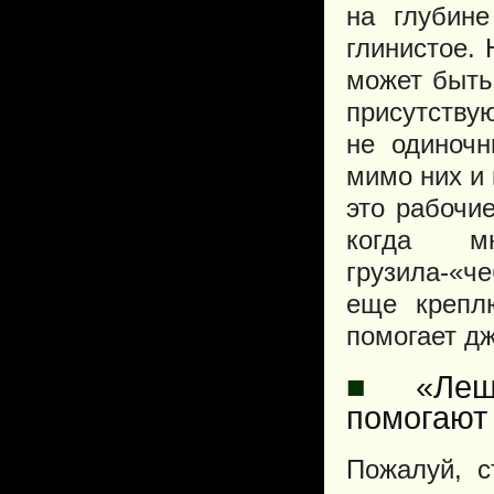
на глубине
глинистое.
может быть
присутствую
не одиночн
мимо них и 
это рабочи
когда м
грузила-«че
еще крепл
помогает дж
■
«Лещ
помогают
Пожалуй, с