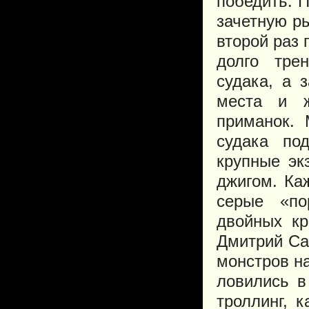
победить. П
зачетную ры
второй раз
долго тре
судака, а 
места и ж
приманок.
судака по
крупные эк
джигом. Ка
серые «по
двойных кр
Дмитрий Са
монстров на
ловились в
троллинг, 