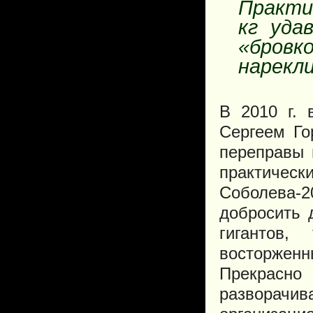
Практи
кг уда
«бровк
нарекли
В 2010 г.
Сергеем Го
переправы 
практическ
Соболева-2
добросить 
гигантов
восторженн
Прекрасно
разворачив