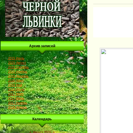
Архив записей
2015 Июль
2015 Август
2015 Октябрь
2015 Ноябрь
2015 Декабрь
2016 Март
2016 Май
2016 Июль
2017 Март
2017 Июль
2017 Ноябрь
2018 Апрель
Календарь
«
Август 2026
»