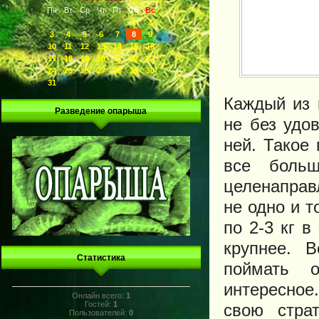
Пн
Вт
Ср
Чт
Пт
Сб
Вс
1
2
3
4
5
6
7
8
9
10
11
12
13
14
15
16
17
18
19
20
21
22
23
24
25
26
27
28
29
30
31
Каждый из 
Разведение опарыша
не без удо
ней. Такое
все боль
целенаправ
не одно и т
по 2-3 кг в
крупнее. 
Статистика
поймать 
интересно
Онлайн всего:
1
Гостей:
1
свою стра
Пользователей:
0