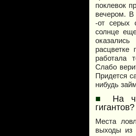
поклевок п
вечером. В
-от серых
солнце ещ
оказались
расцветке 
работала т
Слабо вери
Придется са
нибудь зай
■
На чт
гигантов?
Места ловл
выходы из 