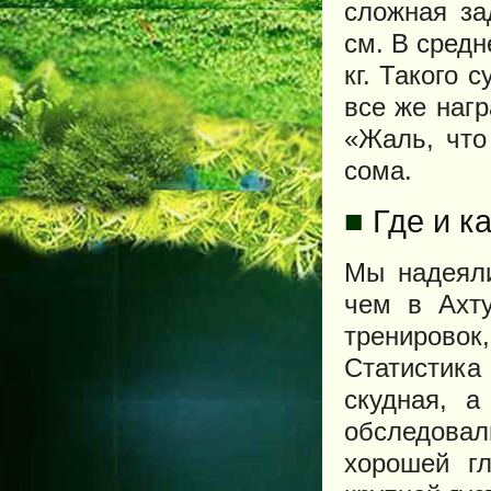
сложная за
см. В сред
кг. Такого
все же наг
«Жаль, что
сома.
■
Где и ка
Мы надеяли
чем в Ахту
тренирово
Статистика
скудная, 
обследова
хорошей гл