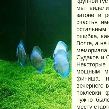
крупной гу
мы видели
затоне и 
счастья им
остальным
ошибка, ка
Волге, а не
мемориала
Судаков и С
Некоторые
мощным мо
финиша, н
вечернего 
поклевки к
нужно было
месту старт