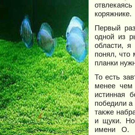
отвлекаясь
коряжнике.
Первый раз
одной из р
области, я
понял, что 
планки нужн
То есть за
менее чем 
истинная б
победили а 
также набра
и щуки. Н
имени О. 