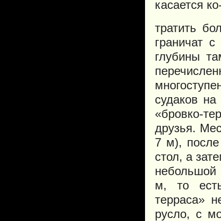
касается ко
тратить бо
граничат с
глубины та
перечисле
многоступе
судаков на
«бровко-т
друзья. Мес
7 м), посл
стол, а зат
небольшой 
м, то ест
терраса» н
русло, с м