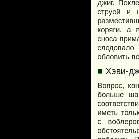
джиг. Покл
струей и 
разместивш
коряги, а 
сноса прим
следовал
обловить в
■
Хэви-дж
Вопрос, ко
больше шан
соответств
иметь толь
с воблеро
обстоятел