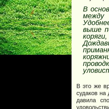
В осно
между
Удобн
выше п
коряги,
Дожда
приман
коряж
провод
уловис
В это же в
судаков на 
давила сп
удовольст