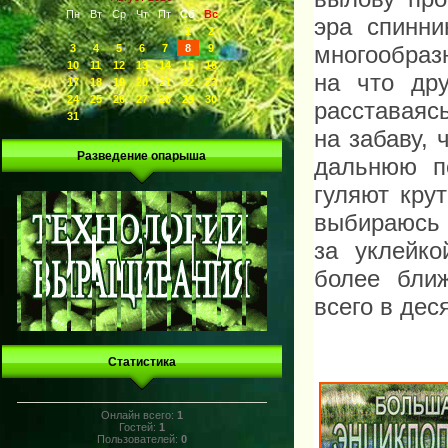
Пн
Вт
Ср
Чт
Пт
Сб
Вс
эра спинни
1
2
многообраз
3
4
5
6
7
8
9
10
11
12
13
14
15
16
на что др
17
18
19
20
21
22
23
24
25
26
27
28
29
30
расставаясь
31
на забаву,
Разведение опарыша
дальнюю п
гуляют кру
выбираюсь 
за уклейко
более ближ
всего в дес
Статистика
Онлайн всего:
1
Гостей:
1
Пользователей:
0