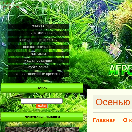
Суббота
08.08.2026
12:57
главная
наши технологии
выполненные проекты
новости компании
контакты
наша продукция
карта сайта
инвестиционные проекты
Поиск
Осенью 
Разведение Львинки
Главная
О 