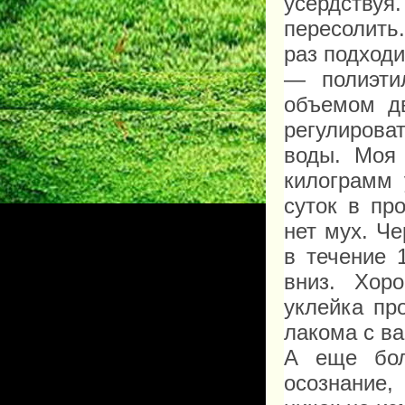
усердству
пересолить
раз подходи
— полиэти
объемом дв
регулирова
воды. Моя
килограмм
суток в пр
нет мух. Ч
в течение 
вниз. Хор
уклейка пр
лакома с в
А еще бол
осознание,