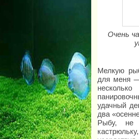
Очень ч
у
Мелкую рыб
для меня —
несколько
панировоч
удачный де
два «осенн
Рыбу, не
кастрюльк