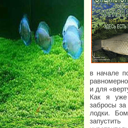
в начале п
равномерно
и для «вер
Как я уже
забросы за
лодки. Бо
запустит