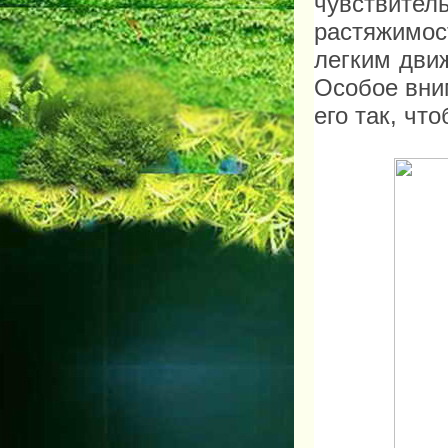
чувствите
растяжимос
легким дви
Особое вни
его так, чт