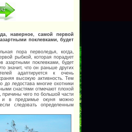
гда, наверное, самой первой
азартными поклевками, будет
льная пора перволедья, когда,
ервой рыбкой, которая порадует
в азартными поклевками, будет
то значит, что он раньше других
телей адаптируется к очень
храняя высокую активность. Тем
го до ледостава многие охотники
чными снастями отмечают плохой
, причины чего по большой части
 и в предзимье окуня можно
 если следовать определенным