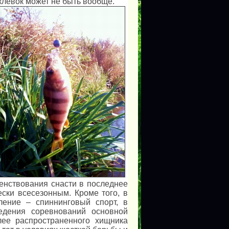
клевок может не быть вообще.
шенствования снасти в последнее
ски всесезонным. Кроме того, в
ление – спиннинговый спорт, в
едения соревнований основной
лее распространенного хищника