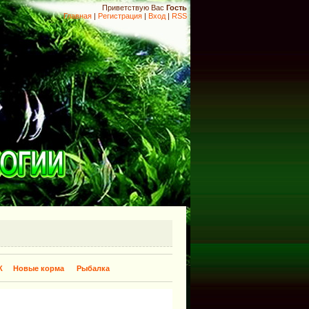
Приветствую Вас
Гость
Главная
|
Регистрация
|
Вход
|
RSS
К
Новые корма
Рыбалка
​