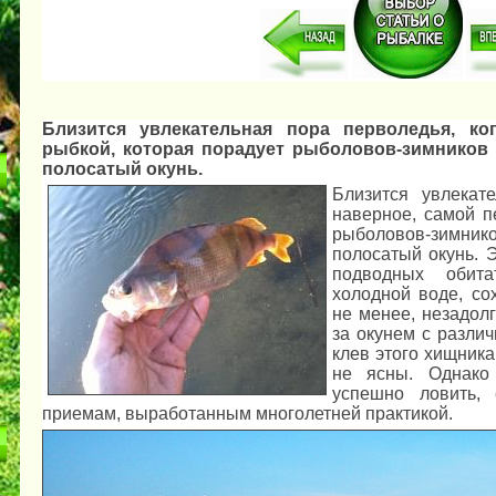
Близится увлекательная пора перволедья, ко
рыбкой, которая порадует рыболовов-зимников 
полосатый окунь.
Близится увлекате
наверное, самой п
рыболовов-зимнико
полосатый окунь. Э
подводных обита
холодной воде, со
не менее, незадол
за окунем с разли
клев этого хищника
не ясны. Однако
успешно ловить,
приемам, выработанным многолетней практикой.