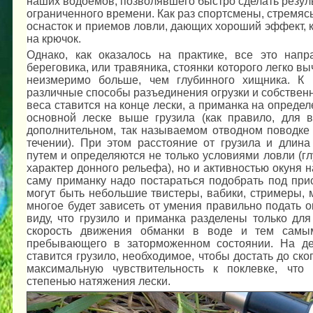
наших водоемов, позволявшего быстро сделать резуль
ограниченного времени. Как раз спортсмены, стремясь
оснасток и приемов ловли, дающих хороший эффект, к
на крючок.
Однако, как оказалось на практике, все это напр
береговика, или травяника, стоянки которого легко в
неизмеримо больше, чем глубинного хищника. К 
различные способы разъединения огрузки и собственн
веса ставится на конце лески, а приманка на опреде
основной леске выше грузила (как правило, для в
дополнительном, так называемом отводном поводке
течении). При этом расстояние от грузила и длин
путем и определяются не только условиями ловли (глу
характер донного рельефа), но и активностью окуня 
саму приманку надо постараться подобрать под при
могут быть небольшие твистеры, вабики, стримеры, 
многое будет зависеть от умения правильно подать о
виду, что грузило и приманка разделены только для
скорость движения обманки в воде и тем самым
пребывающего в заторможенном состоянии. На де
ставится грузило, необходимое, чтобы достать до ск
максимальную чувствительность к поклевке, что
степенью натяжения лески.