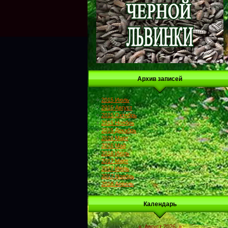
Архив записей
2015 Июль
2015 Август
2015 Октябрь
2015 Ноябрь
2015 Декабрь
2016 Март
2016 Май
2016 Июль
2017 Март
2017 Июль
2017 Ноябрь
2018 Апрель
Календарь
«
Август 2026
»