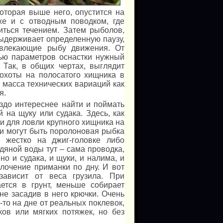
которая выше него, опустится на
же и с отводным поводком, где
иться течением. Затем рыболов,
выдерживает определенную паузу,
ивлекающие рыбу движения. От
щью параметров оснастки нужный
 Так, в общих чертах, выглядит
 охоты на полосатого хищника в
 масса технических вариаций как
я.
аздо интереснее найти и поймать
й на щуку или судака. Здесь, как
 для ловли крупного хищника на
ми могут быть поролоновая рыбка
 жестко на джиг-головке либо
дяной воды тут – сама проводка,
но и судака, и щуки, и налима, и
лочение приманки по дну. И вот
зависит от веса грузила. При
ется в грунт, меньше собирает
 не засадив в него крючки. Очень
-то на дне от реальных поклевок,
ов или мягких потяжек, но без