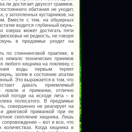
ва ли достигает двухсот граммов.
постоянного обитания не уходит,
х, у затопленных кустарников, на
ом. Вместе с тем, на обширных
остатке водится глубинный окунь-
х озерах может достигать пяти
московье не редкость, не говоря
окунь в предзимье уходит на
ить по спиннинговой практике, в
но немало технических приемов
я любого хищника на поклевку, с
дения воды первым теряет
окунь, затем в состояние апатии
инный. Это выражается в том, что
рестают давать приемлемый
бы ловли и приманки, отлично
лой погоде на исходе лета – в
клева полосатого. В предзимье
ать, совершенно не реагирует на
 и джиговой приманкой при ее
лотное скопление хищника. Лишь
 сопровождение – вот и все, что
х количествах. Когда хищника в