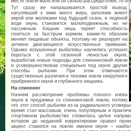
месте ловли мало или он сильно рассредоточен, то по
Тут сразу же напрашивается простой вывод:
нагулявший к зиме много жира, заполнив живот
икрой или молоками под будущий сезон, в ледяной
воде окунь становится малоподвижным, но не
пассивным. Хищник лишь теряет способность
гоняться за быстрым кормом, каким-то образом
меняет пищевые объекты, поэтому не реагирует на
активно двигающиеся искусственные приманки.
Однако искушенные рыболовы научились успешно
бороться с этой сезонной леностью окуня,
выработав новые подходы для спиннинговой ловли
и усовершенствовав специально под окуня другие
способы рыбалки. При этом отмечаются
существенные различия в технике ловли некрупного
прибрежного окуня и глубинного хищника.
На спиннинг
Начнем рассмотрение проблемы плохого клева
окуня в предзимье со спиннинговой ловли, потому
что этот способ рыбалки из-за радикального усовер
время стал массовым, очень популярным и практиче
спортивном рыболовстве сложилось целое направ
котором до недавней корректировки правил пров
акцент ставился на ловлю именно окуня – наибо