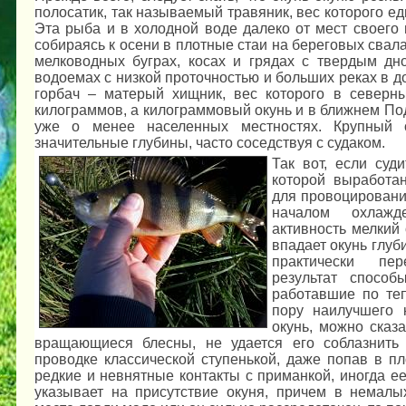
полосатик, так называемый травяник, вес которого ед
Эта рыба и в холодной воде далеко от мест своего 
собираясь к осени в плотные стаи на береговых свала
мелководных буграх, косах и грядах с твердым дн
водоемах с низкой проточностью и больших реках в д
горбач – матерый хищник, вес которого в северны
килограммов, а килограммовый окунь и в ближнем Под
уже о менее населенных местностях. Крупный 
значительные глубины, часто соседствуя с судаком.
Так вот, если суд
которой выработа
для провоцировани
началом охлаж
активность мелкий 
впадает окунь глуб
практически пе
результат спосо
работавшие по теп
пору наилучшего 
окунь, можно сказ
вращающиеся блесны, не удается его соблазнить
проводке классической ступенькой, даже попав в п
редкие и невнятные контакты с приманкой, иногда ее
указывает на присутствие окуня, причем в немалы