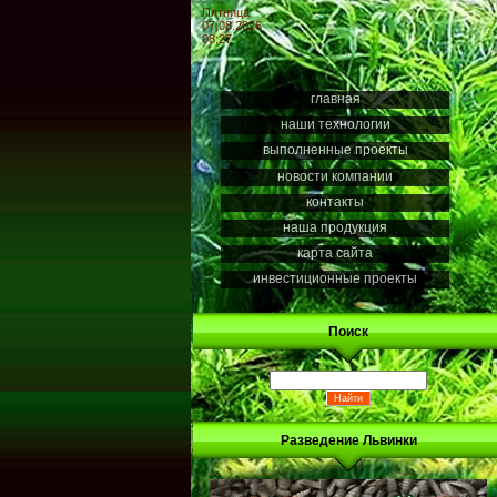
Пятница
07.08.2026
08:27
главная
наши технологии
выполненные проекты
новости компании
контакты
наша продукция
карта сайта
инвестиционные проекты
Поиск
Разведение Львинки