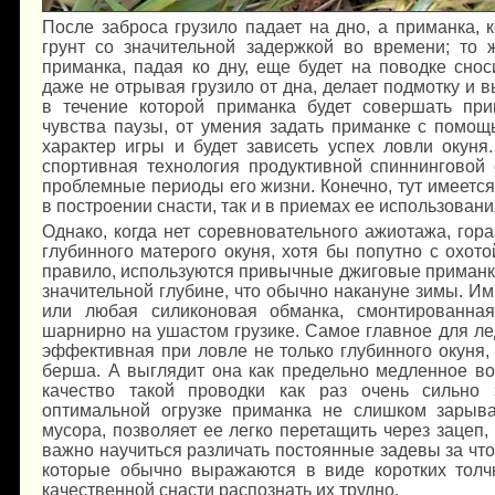
После заброса грузило падает на дно, а приманка, 
грунт со значительной задержкой во времени; то 
приманка, падая ко дну, еще будет на поводке снос
даже не отрывая грузило от дна, делает подмотку и 
в течение которой приманка будет совершать пр
чувства паузы, от умения задать приманке с помо
характер игры и будет зависеть успех ловли окуня.
спортивная технология продуктивной спиннинговой
проблемные периоды его жизни. Конечно, тут имеется
в построении снасти, так и в приемах ее использовани
Однако, когда нет соревновательного ажиотажа, гор
глубинного матерого окуня, хотя бы попутно с охото
правило, используются привычные джиговые приманки
значительной глубине, что обычно накануне зимы. И
или любая силиконовая обманка, смонтированная
шарнирно на ушастом грузике. Самое главное для ле
эффективная при ловле не только глубинного окуня, 
берша. А выглядит она как предельно медленное во
качество такой проводки как раз очень сильно 
оптимальной огрузке приманка не слишком зарыва
мусора, позволяет ее легко перетащить через зацеп,
важно научиться различать постоянные задевы за что
которые обычно выражаются в виде коротких толчк
качественной снасти распознать их трудно.