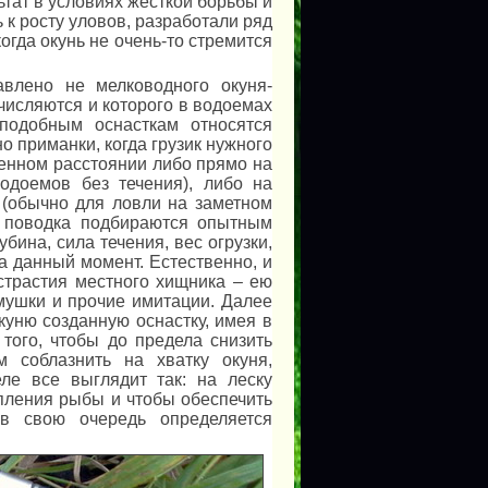
тат в условиях жесткой борьбы и
 к росту уловов, разработали ряд
огда окунь не очень-то стремится
авлено не мелководного окуня-
ычисляются и которого в водоемах
подобным оснасткам относятся
о приманки, когда грузик нужного
ленном расстоянии либо прямо на
одоемов без течения), либо на
 (обычно для ловли на заметном
а поводка подбираются опытным
бина, сила течения, вес огрузки,
на данный момент. Естественно, и
страстия местного хищника – ею
мушки и прочие имитации. Далее
куню созданную оснастку, имея в
 того, чтобы до предела снизить
 соблазнить на хватку окуня,
ле все выглядит так: на леску
опления рыбы и чтобы обеспечить
 в свою очередь определяется