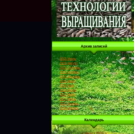
Архив записей
2015 Июль
2015 Август
2015 Октябрь
2015 Ноябрь
2015 Декабрь
2016 Март
2016 Май
2016 Июль
2017 Март
2017 Июль
2017 Ноябрь
2018 Апрель
Календарь
«
Август 2026
»