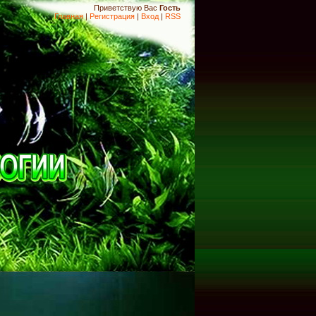
Приветствую Вас
Гость
Главная
|
Регистрация
|
Вход
|
RSS