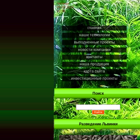
Четверг
06.08.2026
01:35
главная
наши технологии
выполненные проекты
новости компании
контакты
наша продукция
карта сайта
инвестиционные проекты
Поиск
Разведение Львинки