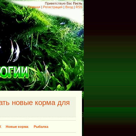
Приветствую Вас
Гость
Главная
|
Регистрация
|
Вход
|
RSS
ать новые корма для
К
Новые корма
Рыбалка
​