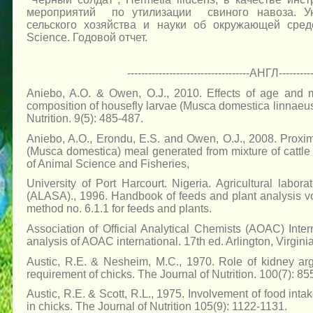
мероприятий по утилизации свиного навоза. Ун
сельского хозяйства и науки об окружающей сред
Science. Годовой отчет.
-----------------------------------АНГЛ-----------
Aniebo, A.O. & Owen, O.J., 2010. Effects of age and 
composition of housefly larvae (Musca domestica linnaeu
Nutrition. 9(5): 485-487.
Aniebo, A.O., Erondu, E.S. and Owen, O.J., 2008. Proxim
(Musca domestica) meal generated from mixture of cattl
of Animal Science and Fisheries,
University of Port Harcourt. Nigeria. Agricultural labora
(ALASA)., 1996. Handbook of feeds and plant analysis v
method no. 6.1.1 for feeds and plants.
Association of Official Analytical Chemists (AOAC) Intern
analysis of AOAC international. 17th ed. Arlington, Virgini
Austic, R.E. & Nesheim, M.C., 1970. Role of kidney argi
requirement of chicks. The Journal of Nutrition. 100(7): 85
Austic, R.E. & Scott, R.L., 1975. Involvement of food inta
in chicks. The Journal of Nutrition 105(9): 1122-1131.