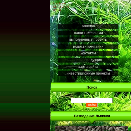
Суббота
08.08.2026
02:04
главная
наши технологии
выполненные проекты
новости компании
контакты
наша продукция
карта сайта
инвестиционные проекты
Поиск
Разведение Львинки