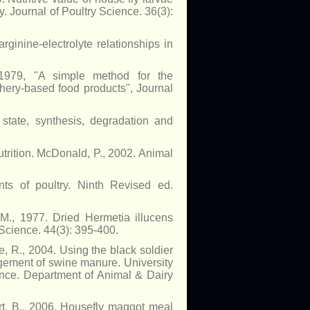
. Journal of Poultry Science. 36(3):
rginine-electrolyte relationships in
1979, "A simple method for the
shery-based food products", Journal
 state, synthesis, degradation and
trition. McDonald, P., 2002. Animal
nts of poultry. Ninth Revised ed.
M., 1977. Dried Hermetia illucens
Science. 44(3): 395-400.
, R., 2004. Using the black soldier
agement of swine manure. University
ence. Department of Animal & Dairy
ert, B., 2006. Housefly maggot meal