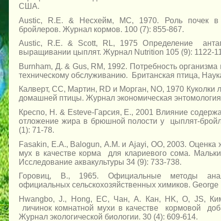
США.
Austic, R.E. & Несхейм, MC, 1970. Роль почек 
бройлеров. Журнал кормов. 100 (7): 855-867.
Austic, R.E. & Scott, RL, 1975 Определение анта
выращивании цыплят. Журнал Nutrition 105 (9): 1122-1
Burnham, Д. & Gus, RM, 1992. Потребность организма 
техническому обслуживанию. Британская птица, Наука. 
Калверт, CC, Мартин, RD и Морган, NO, 1970 Куколки 
домашней птицы. Журнал экономическая энтомология. 
Креспо, Н. & Esteve-Гарсия, Е., 2001 Влияние содер
отложение жира в брюшной полости у цыплят-бройл
(1): 71-78.
Fasakin, Е.А., Balogun, А.М. и Ajayi, OO, 2003. Оцен
мух в качестве корма для клариевого сома. Мальки
Исследование аквакультуры 34 (9): 733-738.
Горовиц, В., 1965. Официальные методы анал
официальных сельскохозяйственных химиков. George B
Hwangbo, J., Hong, EC, Чан, А. Кан, HK, О, JS, К
личинок комнатной мухи в качестве кормовой доба
Журнал экологической биологии. 30 (4): 609-614.