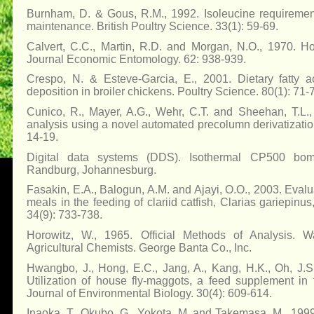
Burnham, D. & Gous, R.M., 1992. Isoleucine requirement
maintenance. British Poultry Science. 33(1): 59-69.
Calvert, C.C., Martin, R.D. and Morgan, N.O., 1970. Ho
Journal Economic Entomology. 62: 938-939.
Crespo, N. & Esteve-Garcia, E., 2001. Dietary fatty ac
deposition in broiler chickens. Poultry Science. 80(1): 71-
Cunico, R., Mayer, A.G., Wehr, C.T. and Sheehan, T.L.,
analysis using a novel automated precolumn derivatizati
14-19.
Digital data systems (DDS). Isothermal CP500 bomb
Randburg, Johannesburg.
Fasakin, E.A., Balogun, A.M. and Ajayi, O.O., 2003. Evalua
meals in the feeding of clariid catfish, Clarias gariepinu
34(9): 733-738.
Horowitz, W., 1965. Official Methods of Analysis. Wa
Agricultural Chemists. George Banta Co., Inc.
Hwangbo, J., Hong, E.C., Jang, A., Kang, H.K., Oh, J.S
Utilization of house fly-maggots, a feed supplement in 
Journal of Environmental Biology. 30(4): 609-614.
Inaoka, T., Okubo, G., Yokota, M. and Takemasa, M., 1999.