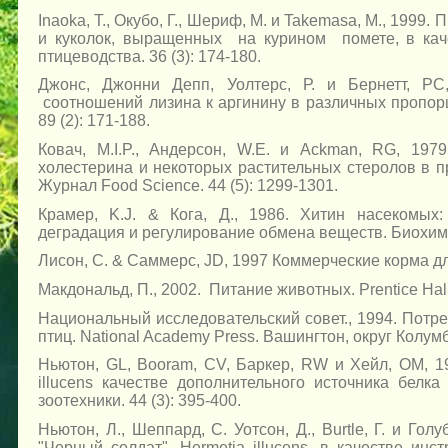
Inaoka, Т., Окубо, Г., Шериф, М. и Takemasa, М., 1999.
и куколок, выращенных на курином помете, в ка
птицеводства. 36 (3): 174-180.
Джонс, Джонни Депп, Уолтерс, Р. и Бернетт, PC
соотношений лизина к аргинину в различных пропор
89 (2): 171-188.
Ковач, M.I.P., Андерсон, W.E. и Ackman, RG, 19
холестерина и некоторых растительных стеролов в 
Журнал Food Science. 44 (5): 1299-1301.
Крамер, K.J. & Кога, Д., 1986. Хитин насекомых:
деградация и регулирование обмена веществ. Биохимия
Лисон, С. & Саммерс, JD, 1997 Коммерческие корма д
Макдональд, П., 2002. Питание животных. Prentice Hall
Национальный исследовательский совет., 1994. Потр
птиц. National Academy Press. Вашингтон, округ Колум
Ньютон, GL, Booram, CV, Баркер, RW и Хейл, OM, 
illucens качестве дополнительного источника бел
зоотехники. 44 (3): 395-400.
Ньютон, Л., Шеппард, С. Уотсон, Д., Burtle, Г. и Гол
"Черный солдат", Hermetia illucens, в качестве ин