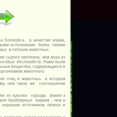
a Domestica, в качестве корма,
ными источниками белка, такими
емых в питании животных.
ие сырого протеина, чем мука из
 особых беспокойств. Нами были
льные вещества, содержащиеся в
организмом животного.
для птиц и животных в котором
ому, чем такое же соотношение
ке из куколок гораздо ближе к
для бройлерных кормов , чем в
хорошим источником лизина и