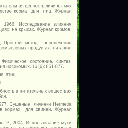
 Питательная ценность личинок мух
честве корма для птиц. Журнал
, 1966. Исследование влияния
циях на крысах. Журнал кормов.
79, Простой метод определения
промысловых продуктах питания,
 Физическое состояние, синтез,
 насекомых. 16 (6): 851-877.
ля птиц.
.
ебность в питательных веществах
бия.
1977. Сушеные личинки Hermetia
ка в кормах для свиней. Журнал
убь, Р., 2004. Использование мухи
струмента по снижения стоимости