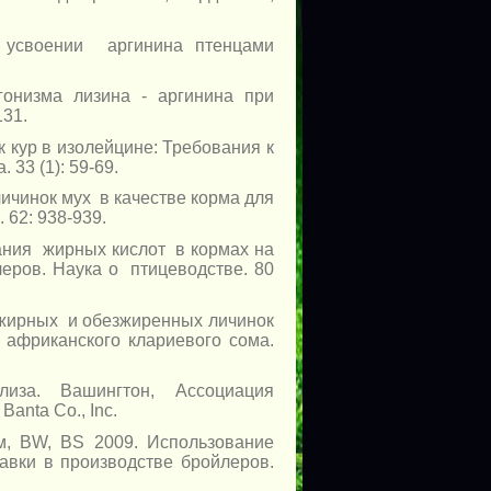
в усвоении аргинина птенцами
гонизма лизина - аргинина при
131.
к кур в изолейцине: Требования к
33 (1): 59-69.
личинок мух в качестве корма для
62: 938-939.
жания жирных кислот в кормах на
еров. Наука о птицеводстве. 80
ка жирных и обезжиренных личинок
 африканского клариевого сома.
иза. Вашингтон, Ассоциация
anta Co., Inc.
им, BW, BS 2009. Использование
вки в производстве бройлеров.