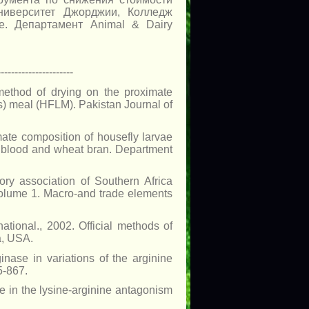
иверситет Джорджии, Колледж
е. Департамент Animal & Dairy
--------------------
method of drying on the proximate
s) meal (HFLM). Pakistan Journal of
ate composition of housefly larvae
e blood and wheat bran. Department
tory association of Southern Africa
olume 1. Macro-and trade elements
ational., 2002. Official methods of
a, USA.
nase in variations of the arginine
5-867.
ke in the lysine-arginine antagonism