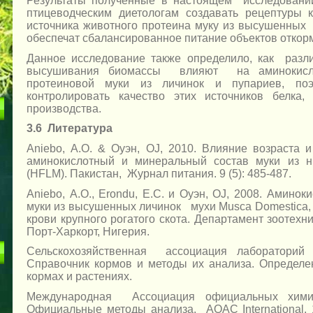
Результаты полученные в настоящем исследовани
птицеводческим диетологам создавать рецептуры 
источника животного протеина муку из высушенных 
обеспечат сбалансированное питание объектов откор
Данное исследование также определило, как раз
высушивания биомассы влияют на аминокисло
протеиновой муки из личинок и пупариев, по
контролировать качество этих источников белка
производства.
3.6 Литература
Aniebo, А.О. & Оуэн, OJ, 2010. Влияние возраста 
аминокислотный и минеральный состав муки из н
(HFLM). Пакистан, Журнал питания. 9 (5): 485-487.
Aniebo, А.О., Erondu, Е.С. и Оуэн, OJ, 2008. Амин
муки из высушенных личинок мухи Musca Domestica,
крови крупного рогатого скота. Департамент зоотех
Порт-Харкорт, Нигерия.
Сельскохозяйственная ассоциация лабораторий 
Справочник кормов и методы их анализа. Определ
кормах и растениях.
Международная Ассоциация официальных химико
Официальные методы анализа. АОАС International. 1