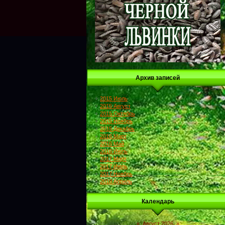
Архив записей
2015 Июль
2015 Август
2015 Октябрь
2015 Ноябрь
2015 Декабрь
2016 Март
2016 Май
2016 Июль
2017 Март
2017 Июль
2017 Ноябрь
2018 Апрель
Календарь
«
Август 2026
»