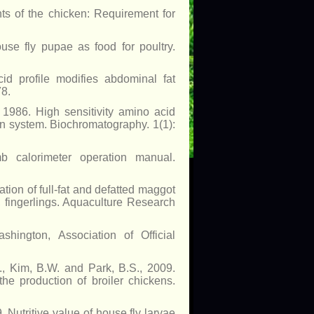
s of the chicken: Requirement for
use fly pupae as food for poultry.
id profile modifies abdominal fat
78.
 1986. High sensitivity amino acid
on system. Biochromatography. 1(1):
 calorimeter operation manual.
tion of full-fat and defatted maggot
s, fingerlings. Aquaculture Research
shington, Association of Official
., Kim, B.W. and Park, B.S., 2009.
the production of broiler chickens.
 Nutritive value of house fly larvae