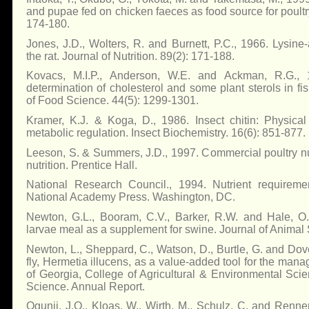
and pupae fed on chicken faeces as food source for poultry
174-180.
Jones, J.D., Wolters, R. and Burnett, P.C., 1966. Lysine-a
the rat. Journal of Nutrition. 89(2): 171-188.
Kovacs, M.I.P., Anderson, W.E. and Ackman, R.G., 
determination of cholesterol and some plant sterols in fi
of Food Science. 44(5): 1299-1301.
Kramer, K.J. & Koga, D., 1986. Insect chitin: Physical
metabolic regulation. Insect Biochemistry. 16(6): 851-877.
Leeson, S. & Summers, J.D., 1997. Commercial poultry nu
nutrition. Prentice Hall.
National Research Council., 1994. Nutrient requireme
National Academy Press. Washington, DC.
Newton, G.L., Booram, C.V., Barker, R.W. and Hale, O.
larvae meal as a supplement for swine. Journal of Animal 
Newton, L., Sheppard, C., Watson, D., Burtle, G. and Dove
fly, Hermetia illucens, as a value-added tool for the man
of Georgia, College of Agricultural & Environmental Sci
Science. Annual Report.
Ogunji, J.O., Kloas, W., Wirth, M., Schulz, C. and Renn