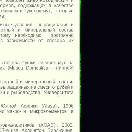
и позволят животноводческим и
кормов, содержащих в качестве
личинок и куколок мух, которые
ма.
личные условия выращивания и
тный и минеральный состав
этому необходимо постоянно
, в зависимости от способа их
и способа сушки личинок мух на
их (Musca Domestica - Линней)
окислотный и минеральный состав
 выращенных на смеси отрубей и
ники и рыбоводства Университета
Южной Африки (Alasa)., 1996
ени макро- и микроэлементов в
в-аналитиков (АОАС)., 2002.
7-е изд. Арлингтон, Вирджиния,