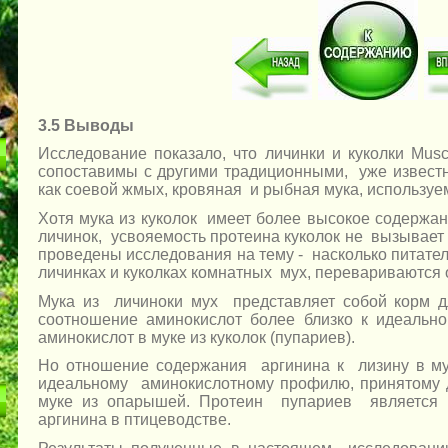
3.5 Выводы
Исследование показало, что личинки и куколки Musc
сопоставимы с другими традиционными, уже извест
как соевой жмых, кровяная и рыбная мука, использу
Хотя мука из куколок имеет более высокое содержан
личинок, усвояемость протеина куколок не вызывает
проведены исследования на тему - насколько питате
личинках и куколках комнатных мух, перевариваются 
Мука из личиноки мух представляет собой корм 
соотношение аминокислот более близко к идеальн
аминокислот в муке из куколок (пупариев).
Но отношение содержания аргинина к лизину в му
идеальному аминокислотному профилю, принятому 
муке из опарышей. Протеин пупариев является 
аргинина в птицеводстве.