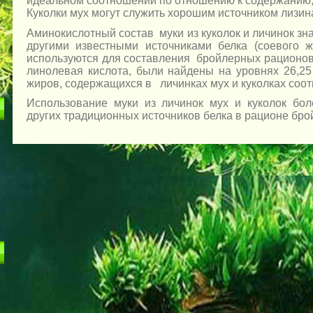
идеальном соотношении по отношению к содержанию,
Куколки мух могут служить хорошим источником лизина
Аминокислотный состав муки из куколок и личинок зн
другими известными источниками белка (соевого 
используются для составления бройлерных рационо
линолевая кислота, были найдены на уровнях 26,25
жиров, содержащихся в личинках мух и куколках соот
Использование муки из личинок мух и куколок бол
других традиционных источников белка в рационе бро