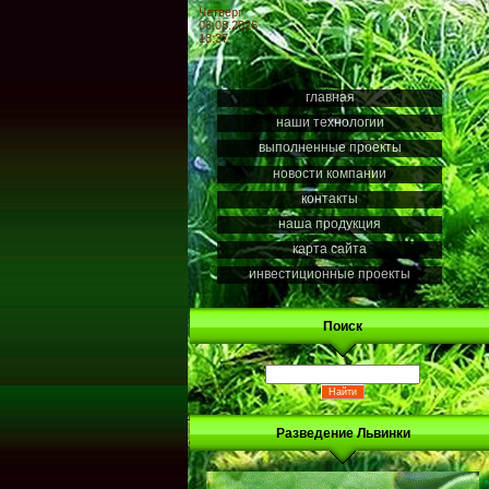
Четверг
06.08.2026
18:37
главная
наши технологии
выполненные проекты
новости компании
контакты
наша продукция
карта сайта
инвестиционные проекты
Поиск
Разведение Львинки