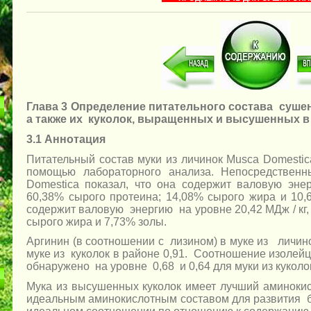
Глава 3 Определение питательного состава суш
а также их куколок, выращенных и высушенных в 
3.1 Аннотация
Питательный состав муки из личинок Musca Domestic
помощью лабораторного анализа. Непосредственн
Domestica показал, что она содержит валовую эне
60,38% сырого протеина; 14,08% сырого жира и 1
содержит валовую энергию на уровне 20,42 МДж / кг,
сырого жира и 7,73% золы.
Аргинин (в соотношении с лизином) в муке из личино
муке из куколок в районе 0,91. Соотношение изолейц
обнаружено на уровне 0,68 и 0,64 для муки из куколо
Мука из высушенных куколок имеет лучший аминоки
идеальным аминокислотным составом для развития б