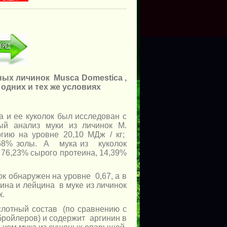
еных личинок Musca
Domestica
,
одних и тех же условиях
a и ее куколок был исследован с
ый анализ муки из личинок М.
ргию на уровне 20,10 МДж / кг;
0,68% золы. А мука из куколок
 76,23% сырого протеина, 14,39%
к обнаружен на уровне 0,67, а в
ина и лейцина в муке из личинок
к.
слотный состав (по сравнению с
ройлеров) и содержит аргинин в