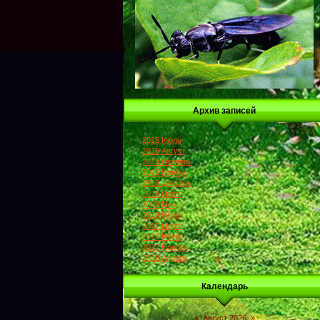
Архив записей
2015 Июль
2015 Август
2015 Октябрь
2015 Ноябрь
2015 Декабрь
2016 Март
2016 Май
2016 Июль
2017 Март
2017 Июль
2017 Ноябрь
2018 Апрель
Календарь
«
Август 2026
»