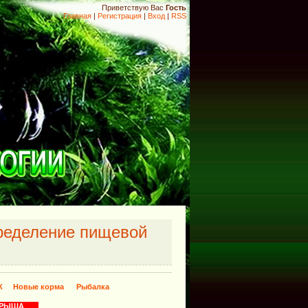
Приветствую Вас
Гость
Главная
|
Регистрация
|
Вход
|
RSS
пределение пищевой
К
Новые корма
Рыбалка
​
ОПАРЫША