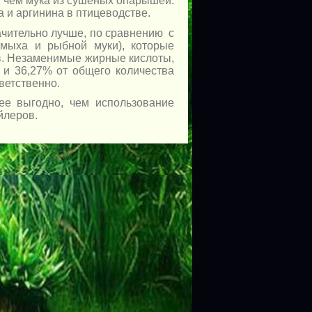
 чем мука из сушеных опарышей.
 и аргинина в птицеводстве.
ачительно лучше, по сравнению с
жмыха и рыбной муки), которые
в. Незаменимые жирные кислоты,
 и 36,27% от общего количества
ветственно.
ее выгодно, чем использование
йлеров.