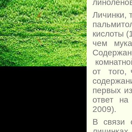
линоленов
Личинки, 
пальмитол
кислоты (
чем мука
Содержа
комнатной
от того,
содержан
первых и
ответ на
2009).
В связи 
личинках