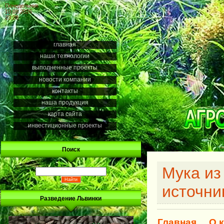
Понедельник
10.08.2026
23:28
главная
наши технологии
выполненные проекты
новости компании
контакты
наша продукция
карта сайта
инвестиционные проекты
Поиск
Мука из
источни
Разведение Львинки
Главная
О 