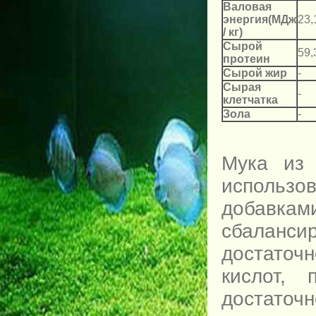
Валовая
энергия(МДж
23,
/ кг)
Сырой
59,
протеин
Сырой жир
-
Сырая
-
клетчатка
Зола
-
Мука из
использо
добавк
сбаланс
достаточ
кислот,
достаточ