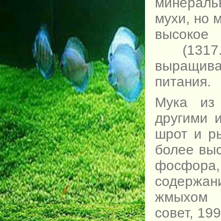
минераль
мухи, но 
высоко
(1317.
выращива
питания.
Мука из
другими 
шрот и р
более вы
фосфора,
содержа
жмыхом 
совет, 199