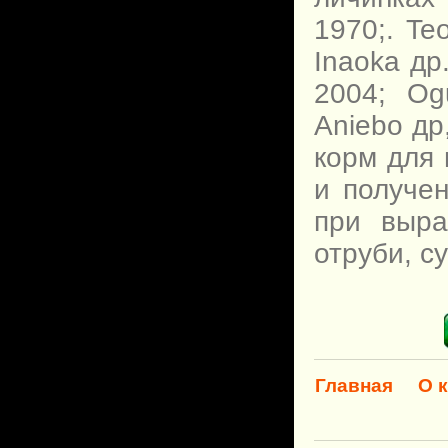
1970;. Teo
Inaoka др
2004; Og
Aniebo д
корм для
и получе
при выр
отруби, с
Главная
О 