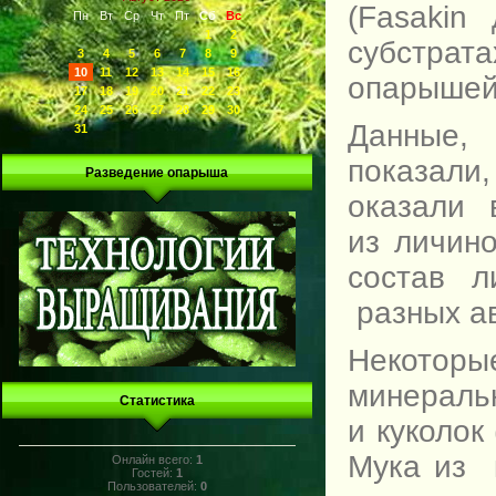
(Fasakin
Пн
Вт
Ср
Чт
Пт
Сб
Вс
1
2
субстрат
3
4
5
6
7
8
9
10
11
12
13
14
15
16
опарышей 
17
18
19
20
21
22
23
24
25
26
27
28
29
30
Данные, 
31
показали
Разведение опарыша
оказали 
из личин
состав 
разных ав
Некотор
минераль
Статистика
и куколок 
Мука из 
Онлайн всего:
1
Гостей:
1
Пользователей:
0