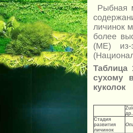
Рыбная м
содержа
личинок м
более вы
(МЕ) из
(Национал
Таблица 
сухому 
куколок
Zui
др.
Стадия
развития
Оп
личинок