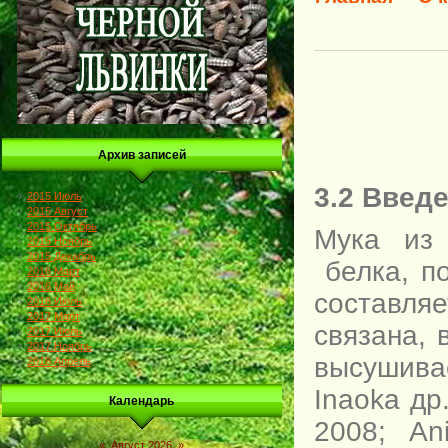
Архив записей
3.2 Введ
2015 Июль
2015 Август
2015 Октябрь
Мука из
2015 Ноябрь
2015 Декабрь
белка, п
2016 Март
2016 Май
составля
2016 Июль
2017 Март
связана, 
2017 Июль
2017 Ноябрь
высушива
2018 Апрель
Inaoka др
Календарь
2008; An
«
Август 2026
»