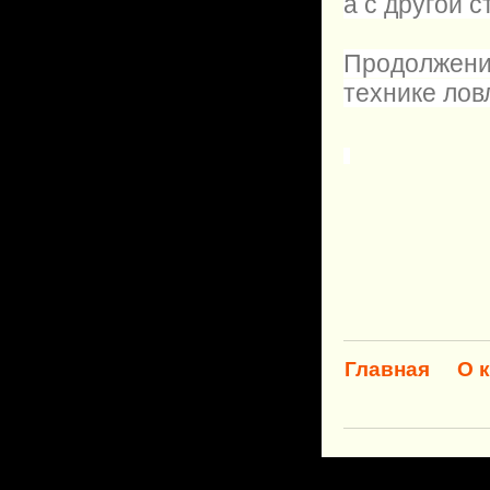
а с другой 
Продолжен
технике лов
Главная
О 