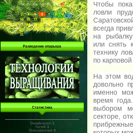
Чтобы пока
Пн
Вт
Ср
Чт
Пт
Сб
Вс
1
2
ловли пру
3
4
5
6
7
8
9
Саратовск
10
11
12
13
14
15
16
17
18
19
20
21
22
23
всегда при
24
25
26
27
28
29
30
на рыбалк
31
или снять 
Разведение опарыша
технику лов
по карповой
На этом во
довольно п
именно мож
время года
выбором м
Статистика
секторе, от
прибрежны
Онлайн всего:
1
Гостей:
1
которых мож
Пользователей:
0