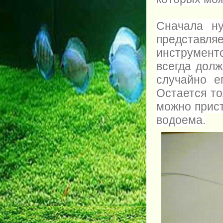
Сначала н
представл
инструмент
всегда дол
случайно е
Остается то
можно прис
водоема.