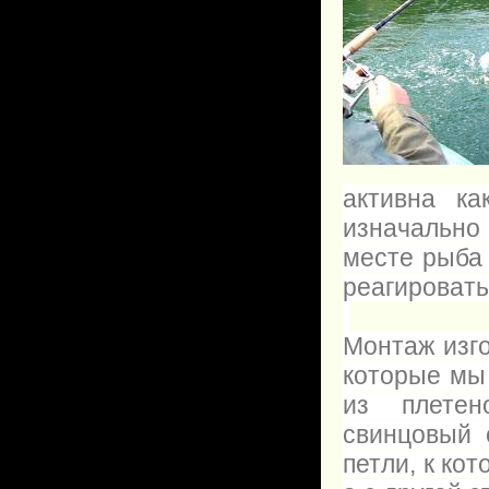
активна ка
изначально 
месте рыба 
реагировать
Монтаж изг
которые мы
из плетен
свинцовый 
петли, к ко