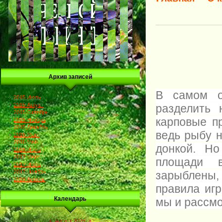
Архив записей
В самом о
2015 Июль
2015 Август
разделить 
2015 Октябрь
карповые п
2015 Ноябрь
2015 Декабрь
ведь рыбу 
2016 Март
2016 Май
донкой. Н
2016 Июль
2017 Март
площади в
2017 Июль
2017 Ноябрь
зарыблены
2018 Апрель
правила игр
Календарь
мы и рассм
«
Август 2026
»