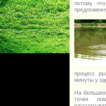
потому чт
предложенну
процесс ры
минуты у зд
На больших
точки ло
рассчитыв