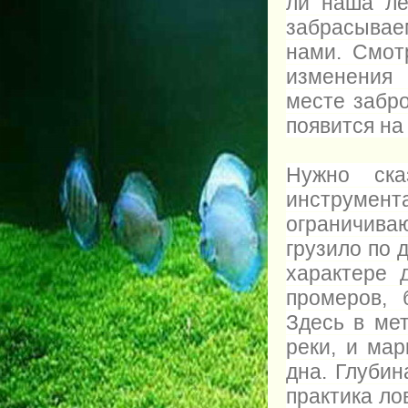
ли наша ле
забрасываем
нами. Смот
изменения 
месте забро
появится на
Нужно ска
инструме
ограничива
грузило по
характере 
промеров, 
Здесь в ме
реки, и мар
дна. Глубин
практика ло