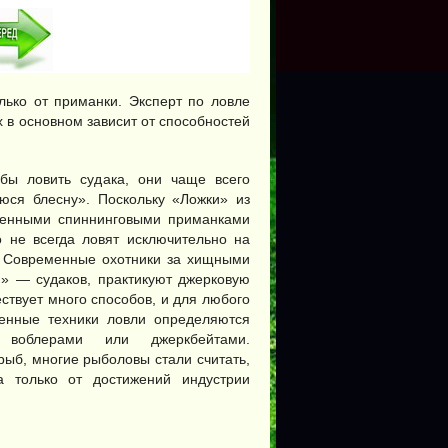
олько от приманки. Эксперт по ловле
х в основном зависит от способностей
бы ловить судака, они чаще всего
юся блесну». Поскольку «Ложки» из
венными спиннинговыми приманками
о не всегда ловят исключительно на
. Современные охотники за хищными
я» — судаков, практикуют джерковую
ствует много способов, и для любого
енные техники ловли определяются
 воблерами или джеркбейтами.
рыб, многие рыболовы стали считать,
а только от достижений индустрии