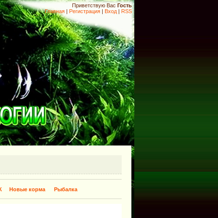
Приветствую Вас
Гость
Главная
|
Регистрация
|
Вход
|
RSS
К
Новые корма
Рыбалка
​