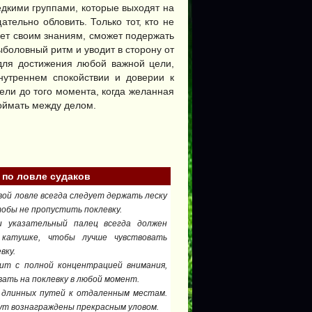
едкими группами, которые выходят на
тельно обловить. Только тот, кто не
яет своим знаниям, сможет подержать
ыболовный ритм и уводит в сторону от
 для достижения любой важной цели,
нутреннем спокойствии и доверии к
дели до того момента, когда желанная
поймать между делом.
 по ловле судаков
вой ловле всегда следует держать леску
тобы не пропустить поклевку.
 указательный палец всегда должен
 катушке, чтобы лучше чувствовать
вку.
ит с полной концентрацией внимания,
ать на поклевку в любой момент.
 длинных путей к отдаленным местам.
ут вознаграждены прекрасным уловом.