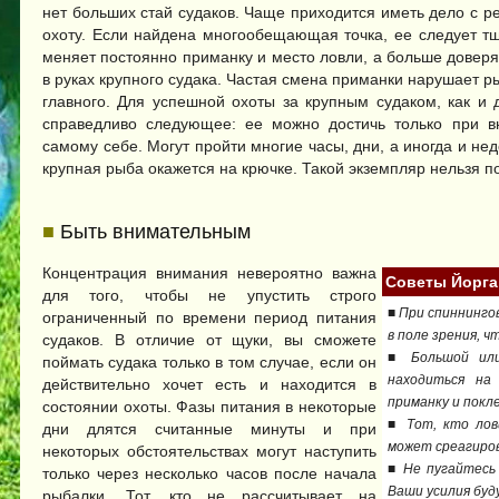
нет больших стай судаков. Чаще приходится иметь дело с р
охоту. Если найдена многообещающая точка, ее следует тща
меняет постоянно приманку и место ловли, а больше довер
в руках крупного судака. Частая смена приманки нарушает р
главного. Для успешной охоты за крупным судаком, как и
справедливо следующее: ее можно достичь только при в
самому себе. Могут пройти многие часы, дни, а иногда и не
крупная рыба окажется на крючке. Такой экземпляр нельзя 
■
Быть внимательным
Концентрация внимания невероятно важна
Советы Йорга
для того, чтобы не упустить строго
■ При спиннинго
ограниченный по времени период питания
в поле зрения, ч
судаков. В отличие от щуки, вы сможете
■ Большой или
поймать судака только в том случае, если он
находиться на
действительно хочет есть и находится в
приманку и покле
состоянии охоты. Фазы питания в некоторые
■ Тот, кто лов
дни длятся считанные минуты и при
может среагиров
некоторых обстоятельствах могут наступить
■ Не пугайтесь
только через несколько часов после начала
Ваши усилия буд
рыбалки. Тот, кто не рассчитывает на