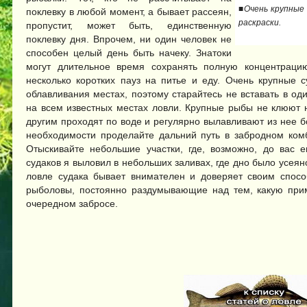
■Очень крупные
поклевку в любой момент, а бывает рассеян,
раскраски.
пропустит, может быть, единственную
поклевку дня. Впрочем, ни один человек не
способен целый день быть начеку. Знатоки
могут длительное время сохранять полную концентрац
несколько коротких пауз на питье и еду. Очень крупные 
облавливания местах, поэтому старайтесь не вставать в о
на всем известных местах ловли. Крупные рыбы не клюют н
другим проходят по воде и регулярно вылавливают из нее б
необходимости проделайте дальний путь в забродном ком
Отыскивайте небольшие участки, где, возможно, до вас 
судаков я выловил в небольших заливах, где дно было усеян
ловле судака бывает внимателен и доверяет своим спосо
рыболовы, постоянно раздумывающие над тем, какую при
очередном забросе.