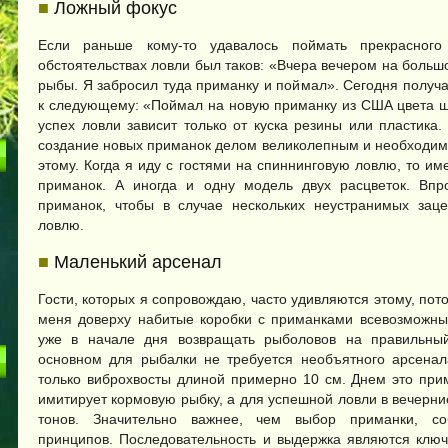
■
Ложный фокус
Если раньше кому-то удавалось поймать прекрасного
обстоятельствах ловли был таков: «Вчера вечером на боль
рыбы. Я забросил туда приманку и поймал». Сегодня получа
к следующему: «Поймал на новую приманку из США цвета ша
успех ловли зависит только от куска резины или пластика
создание новых приманок делом великолепным и необходимы
этому. Когда я иду с гостями на спиннинговую ловлю, то им
приманок. А иногда и одну модель двух расцветок. Впр
приманок, чтобы в случае нескольких неустранимых зац
ловлю.
■
Маленький арсенал
Гости, которых я сопровождаю, часто удивляются этому, пот
меня доверху набитые коробки с приманками всевозможны
уже в начале дня возвращать рыболовов на правильны
основном для рыбалки не требуется необъятного арсенал
только виброхвосты длиной примерно 10 см. Днем это при
имитирует кормовую рыбку, а для успешной ловли в вечерн
тонов. Значительно важнее, чем выбор приманки, со
принципов. Последовательность и выдержка являются ключ