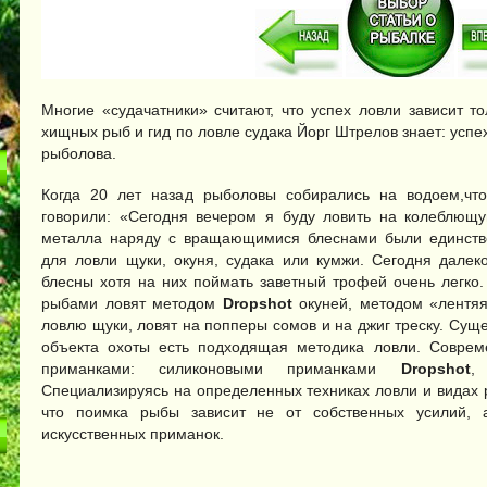
Многие «судачатники» считают, что успех ловли зависит т
хищных рыб и гид по ловле судака Йорг Штрелов знает: успе
рыболова.
Когда 20 лет назад рыболовы собирались на водоем,что
говорили: «Сегодня вечером я буду ловить на колеблющу
металла наряду с вращающимися блеснами были единст
для ловли щуки, окуня, судака или кумжи. Сегодня далек
блесны хотя на них поймать заветный трофей очень легко
рыбами ловят методом
Dropshot
окуней, методом «лентя
ловлю щуки, ловят на попперы сомов и на джиг треску. Суще
объекта охоты есть подходящая методика ловли. Соврем
приманками: силиконовыми приманками
Dropshot
,
Специализируясь на определенных техниках ловли и видах 
что поимка рыбы зависит не от собственных усилий, 
искусственных приманок.