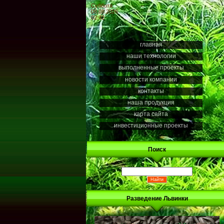
Суббота
08.08.2026
02:42
главная
наши технологии
выполненные проекты
новости компании
контакты
наша продукция
карта сайта
инвестиционные проекты
Поиск
Разведение Львинки