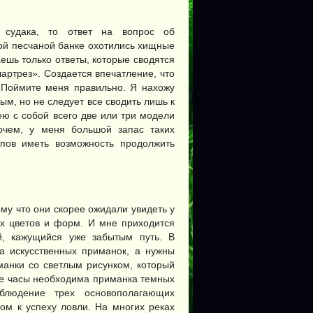
 судака, то ответ на вопрос об
шой песчаной банке охотились хищные
ешь только ответы, которые сводятся
ртрез». Создается впечатление, что
. Поймите меня правильно. Я нахожу
м, но не следует все сводить лишь к
ею с собой всего две или три модели
очем, у меня большой запас таких
епов иметь возможность продолжить
ому что они скорее ожидали увидеть у
х цветов и форм. И мне приходится
й, кажущийся уже забытым путь. В
а искусственных приманок, а нужны
манки со светлым рисунком, который
ие часы необходима приманка темных
блюдение трех основополагающих
ом к успеху ловли. На многих реках