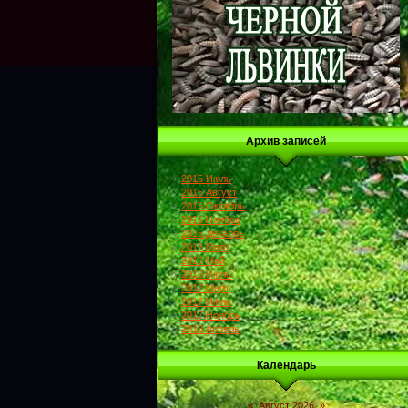
Архив записей
2015 Июль
2015 Август
2015 Октябрь
2015 Ноябрь
2015 Декабрь
2016 Март
2016 Май
2016 Июль
2017 Март
2017 Июль
2017 Ноябрь
2018 Апрель
Календарь
«
Август 2026
»