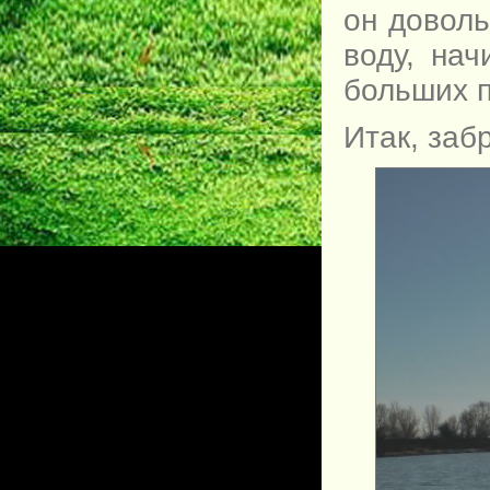
он доволь
воду, нач
больших 
Итак, забр