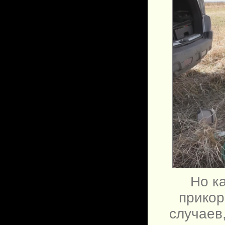
Но к
прикор
случаев