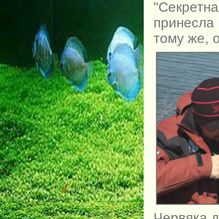
"Секретн
принесла
тому же, 
Червяка 