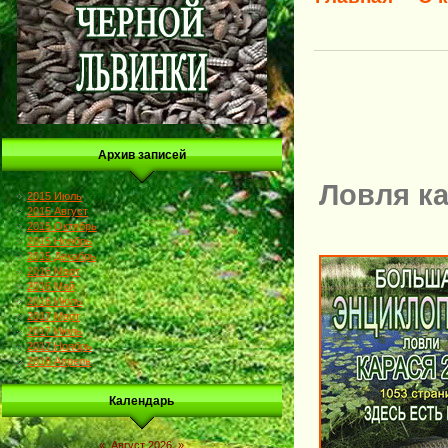
Архив записей
Ловля ка
2015 Июль
2015 Август
2015 Октябрь
2015 Ноябрь
2015 Декабрь
2016 Март
2016 Май
2016 Июль
2017 Март
2017 Июль
2017 Ноябрь
2018 Апрель
Календарь
«
Август 2026
»