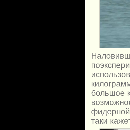
Наловивш
поэкспери
использов
килограм
большое к
возможнос
фидерной 
таки каже