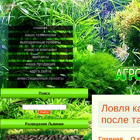
Суббота
08.08.2026
19:10
главная
наши технологии
выполненные проекты
новости компании
контакты
наша продукция
карта сайта
инвестиционные проекты
Поиск
Ловля к
после т
Разведение Львинки
Главная
О 