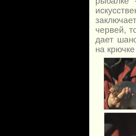
рыбалке 
искусст
заключае
червей, т
дает шанс
на крючке 