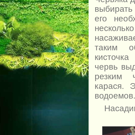
выбирать 
его необ
нескол
насаживае
таким о
кисточка
червь выд
резким 
карася. 
водоемов
Насадив