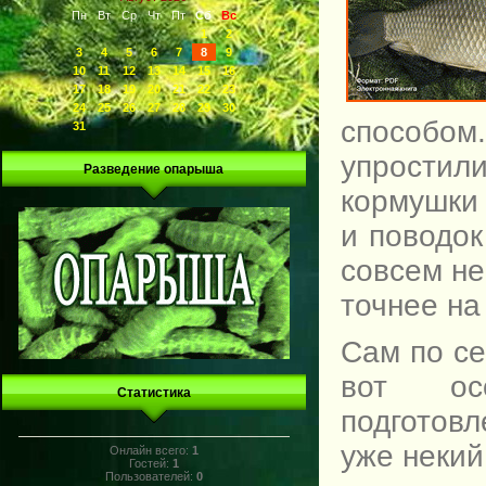
Пн
Вт
Ср
Чт
Пт
Сб
Вс
1
2
3
4
5
6
7
8
9
10
11
12
13
14
15
16
17
18
19
20
21
22
23
24
25
26
27
28
29
30
способом
31
упростил
Разведение опарыша
кормушки
и поводок
совсем не
точнее на
Сам по се
вот ос
Статистика
подготовл
уже некий
Онлайн всего:
1
Гостей:
1
Пользователей:
0