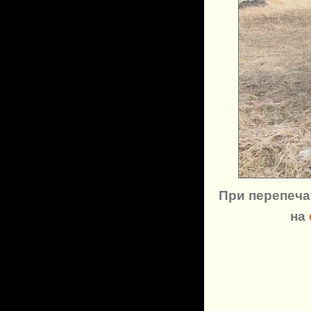
При перепеча
на