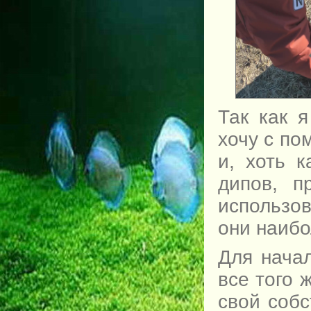
Так как 
хочу с по
и, хоть 
дипов, п
использов
они наибо
Для начал
все того 
свой собс