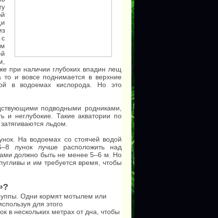
у
ой
щи
из
 с
ом
й
м,
аже при наличии глубоких впадин лещ
а то и вовсе поднимается в верхние
кой в водоемах кислорода. Но это
дствующими подводными родниками,
ь и неглубокие. Такие акватории по
 затягиваются льдом.
нок. На водоемах со стоячей водой
–8 лунок лучше расположить над
ами должно быть не менее 5–6 м. Но
 пугливы и им требуется время, чтобы
»?
руппы. Одни кормят мотылем или
спользуя для этого
к в нескольких метрах от дна, чтобы