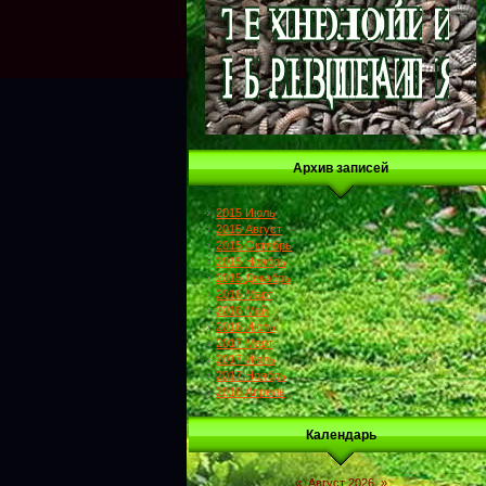
Архив записей
2015 Июль
2015 Август
2015 Октябрь
2015 Ноябрь
2015 Декабрь
2016 Март
2016 Май
2016 Июль
2017 Март
2017 Июль
2017 Ноябрь
2018 Апрель
Календарь
«
Август 2026
»