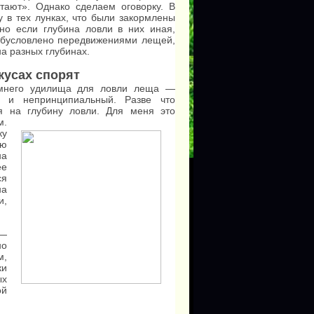
тают». Однако сделаем оговорку. В
 в тех лунках, что были закормлены
но если глубина ловли в них иная,
 обусловлено передвижениями лещей,
а разных глубинах.
кусах спорят
имнего удилища для ловли леща —
й и непринципиальный. Разве что
ся на глубину ловли.
Для меня это
.
ку
аю
на
ее
ся
на
и,
—
но
м,
ки
ых
ой