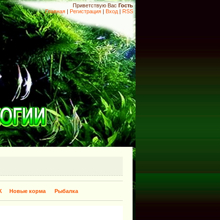
Приветствую Вас
Гость
Главная
|
Регистрация
|
Вход
|
RSS
К
Новые корма
Рыбалка
​