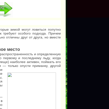
торые зимой могут ловиться попутно
к требуют особого подхода. Причем
но отличны друг от друга, но вместе
ое место
распространенность и определенную
о первому и последнему льду, когда
леще) наиболее активен, поймать его
тся —
только опусти приманку, другой
ри
ке
ы,
я
бы
—
 в
но
нь