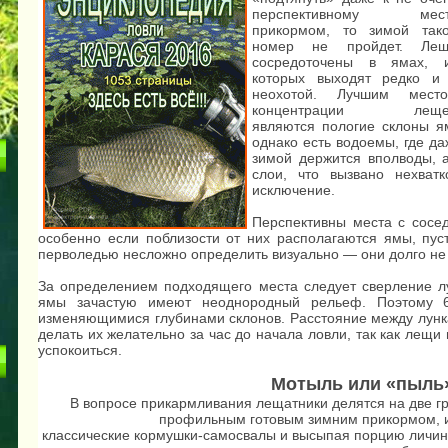
перспективному мест
прикормом, то зимой так
номер не пройдет. Ле
сосредоточены в ямах, 
которых выходят редко и
неохотой. Лучшим мест
концентрации леще
являются пологие склоны я
однако есть водоемы, где д
зимой держится вполводы, 
слои, что вызвано нехват
исключение.
Перспективны места с сосе
особенно если поблизости от них располагаются ямы, пуст
перволедью несложно определить визуально — они долго не
За определением подходящего места следует сверление лу
ямы зачастую имеют неоднородный рельеф. Поэтому 6
изменяющимися глубинами склонов. Расстояние между лунк
делать их желательно за час до начала ловли, так как лещи
успокоиться.
Мотыль или «пыль
В вопросе прикармливания лещатники делятся на две г
профильным готовым зимним прикормом, и
классические
кормушки-самосвалы
и высыпая порцию личино