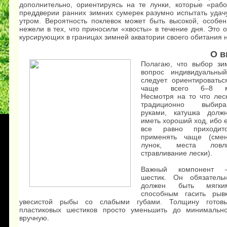
дополнительно, ориентируясь на те лунки, которые «рабо
преддверии ранних зимних сумерек разумно испытать удачу
утром. Вероятность поклевок может быть высокой, особен
нежели в тех, что приносили «хвосты» в течение дня. Это
курсирующих в границах зимней акватории своего обитания н
О в
Полагаю, что выбор з
вопрос индивидуальны
следует ориентировать
чаще всего 6–8 м
Несмотря на то что лес
традиционно выбир
руками, катушка долж
иметь хороший ход, ибо 
все равно приходит
применять чаще (сме
лунок, места ловл
стравливание лески).
Важный компонент 
шестик. Он обязатель
должен быть мягки
способным гасить рыв
увесистой рыбы со слабыми губами. Толщину готов
пластиковых шестиков просто уменьшить до минимальн
вручную.