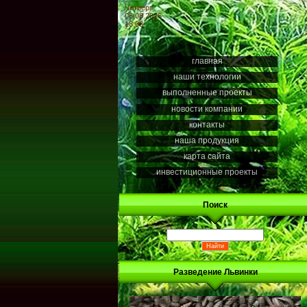
Четверг
06.08.2026
18:08
главная
наши технологии
выполненные проекты
новости компании
контакты
наша продукция
карта сайта
инвестиционные проекты
Поиск
Разведение Львинки