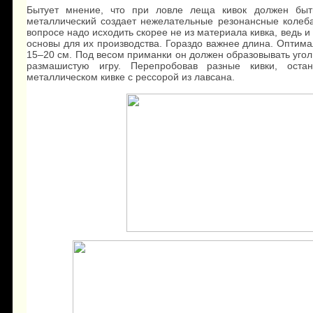
Бытует мнение, что при ловле леща кивок должен быт
металлический создает нежелательные резонансные колеба
вопросе надо исходить скорее не из материала кивка, ведь 
основы для их производства. Гораздо важнее длина. Оптим
15–20 см. Под весом приманки он должен образовывать угол
размашистую игру. Перепробовав разные кивки, оста
металлическом кивке с рессорой из лавсана.