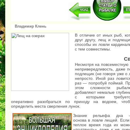
Владимир Клень
В отличие от иных рыб, ко
друг другу, лещ и подлещи
способы их ловли кардиналь
с тем совместимы.
Св
Несмотря на повсеместную 
непривередливость, даже п
подлещик (не говоря уже о 
непросто. Иной раз лови
раз — попробуй поймай. П
этом сложности рыбал
добавляют немалые глубин
с которыми требуетс
оперативно разобраться по приходу на водоем, что
определить места сверления лунок.
Знание рельефа дна 
основа в ловле лещей. Если
теплое время года их мож
«подтянуть» даже к не оче