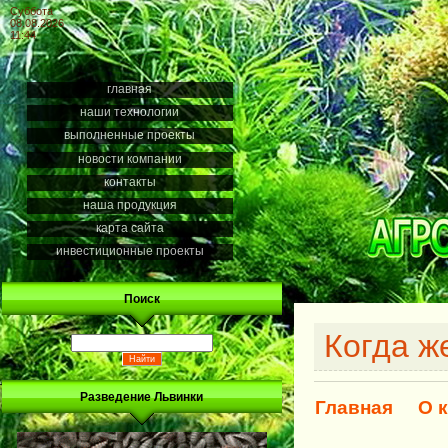
Суббота
08.08.2026
11:44
главная
наши технологии
выполненные проекты
новости компании
контакты
наша продукция
карта сайта
инвестиционные проекты
Поиск
Когда ж
Разведение Львинки
Главная
О 