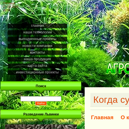
Пятница
07.08.2026
20:51
главная
наши технологии
выполненные проекты
новости компании
контакты
наша продукция
карта сайта
инвестиционные проекты
Поиск
Когда с
Разведение Львинки
Главная
О 