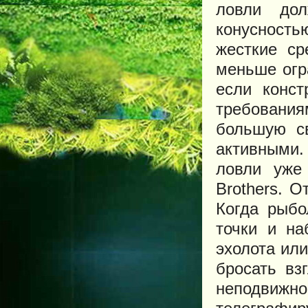
ловли до
конусность
жесткие ср
меньше огр
если конст
требовани
большую с
активными.
ловли уже
Brothers. 
Когда рыбо
точки и н
эхолота ил
бросать вз
неподвиж