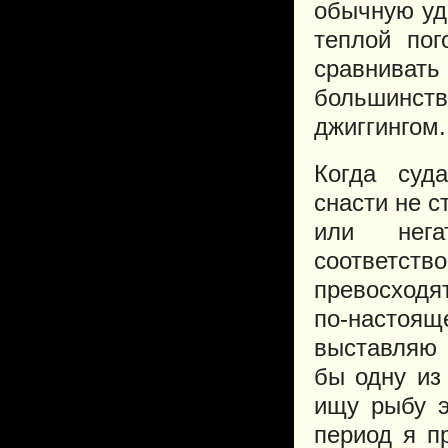
обычную уд
теплой пог
сравнива
большинст
джиггингом.
Когда суд
снасти не с
или нега
соответств
превосходят
по-настоя
выставляю 
бы одну из 
ищу рыбу э
период я п