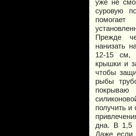
уже не смо
суровую п
помогае
установлен
Прежде че
нанизать н
12-15 см,
крышки и з
чтобы защи
рыбы труб
покрываю 
силиконов
получить и 
привлечени
дна. В 1,5
Даже если 