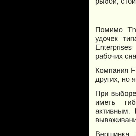
рыбой, стои
Помимо Tho
удочек тип
Enterpris
рабочих сна
Компания Fr
других, но 
При выборе
иметь ги
активным. 
вываживани
Вершинка 