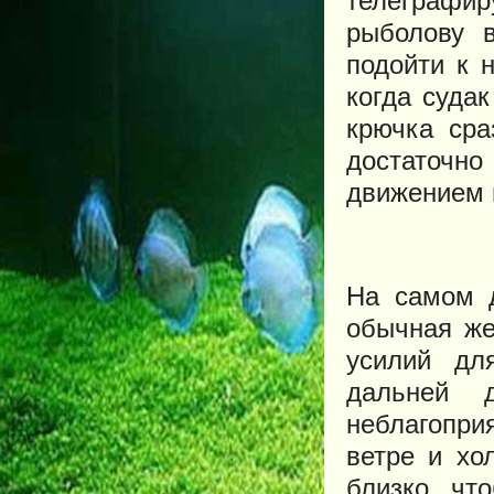
телеграфир
рыболову 
подойти к 
когда судак
крючка сра
достаточно
движением 
На самом д
обычная же
усилий дл
дальней 
неблагопри
ветре и хо
близко, чт