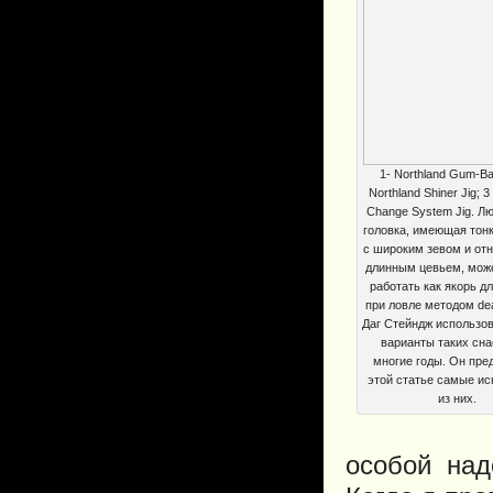
1- Northland Gum-Ball
Northland Shiner Jig; 3 
Change System Jig. Лю
головка, имеющая тон
с широким зевом и от
длинным цевьем, мож
работать как якорь д
при ловле методом dea
Даг Стейндж использо
варианты таких сна
многие годы. Он пред
этой статье самые и
из них.
особой над