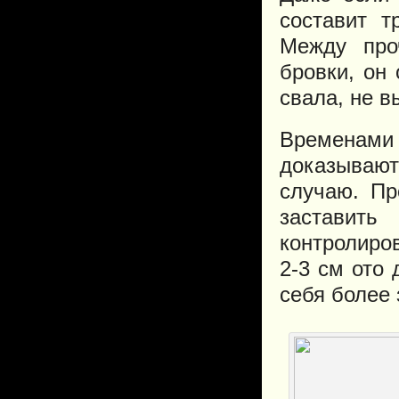
составит т
Между про
бровки, он
свала, не в
Временами
доказывают
случаю. Пр
заставить
контролиро
2-3 см ото
себя более