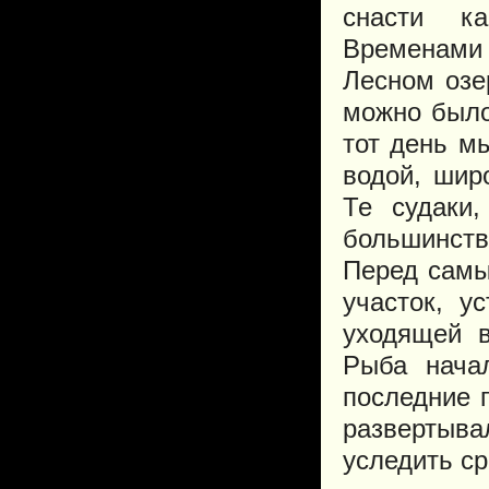
снасти к
Временами 
Лесном озе
можно было
тот день м
водой, шир
Те судаки
большинств
Перед самы
участок, у
уходящей в
Рыба нача
последние 
развертыв
уследить ср