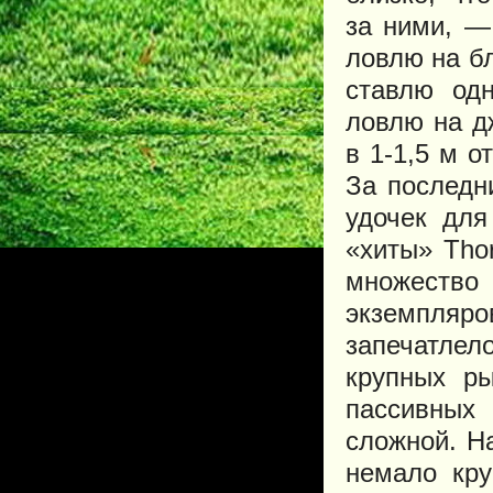
за ними, —
ловлю на бл
ставлю одн
ловлю на д
в 1-1,5 м о
За последн
удочек для
«хиты» Tho
множество 
экземпля
запечатле
крупных р
пассивных
сложной. Н
немало кр