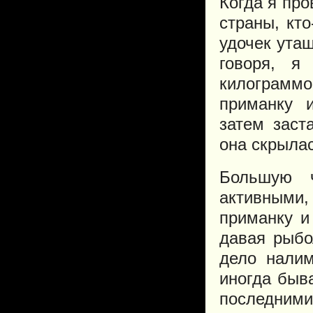
Когда я пр
страны, кто
удочек ута
говоря, я
килограмм
приманку и
затем заст
она скрылас
Большую ч
активными,
приманку и
давая рыбо
дело налим
иногда быв
последними