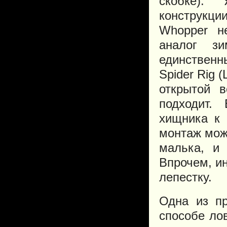
скобке).
конструкци
Whopper н
аналог з
единственн
Spider Rig 
открытой 
подходит.
хищника к 
монтаж мож
малька, и
Впрочем, и
лепестку.
Одна из пр
способе лов