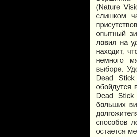
(Nature Vis
слишком ча
присутство
опытный зи
ловил на у
находит, чт
немного м
выборе. Удо
Dead Stic
обойдутся 
Dead Stick
больших ви
долгожител
способов л
остается ме