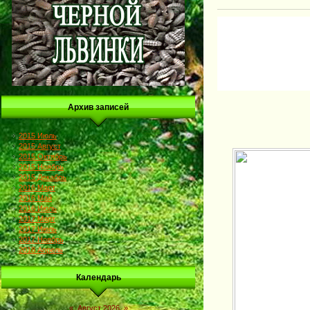
Архив записей
2015 Июль
2015 Август
2015 Октябрь
2015 Ноябрь
2015 Декабрь
2016 Март
2016 Май
2016 Июль
2017 Март
2017 Июль
2017 Ноябрь
2018 Апрель
Календарь
«
Август 2026
»