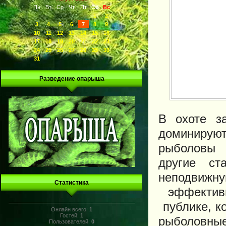
Пн
Вт
Ср
Чт
Пт
Сб
Вс
1
2
3
4
5
6
7
8
9
10
11
12
13
14
15
16
17
18
19
20
21
22
23
24
25
26
27
28
29
30
31
Разведение опарыша
В охоте з
доминирую
рыболовы 
другие ст
неподвижн
Статистика
эффективн
публике, ко
Онлайн всего:
1
Гостей:
1
рыболовные
Пользователей:
0