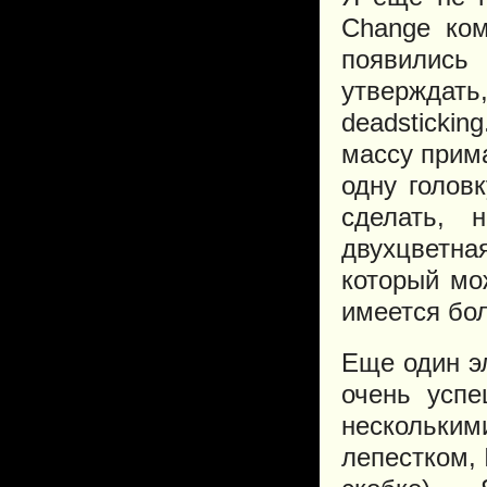
Change ком
появились
утверждат
deadsticki
массу прима
одну голов
сделать,
двухцветна
который мо
имеется бо
Еще один э
очень усп
нескольк
лепестком, 