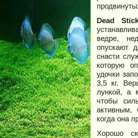
продвинуты
Dead Stic
устанавлив
ведре, не
опускают д
снасти слу
которую оп
удочки зап
3,5 кг. Ве
лункой, а 
чтобы сил
активным, 
когда она п
Хорошо ск