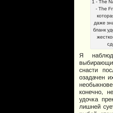
1 - The N
- The F
котора
даже зн
бланк уд
жестко
сд
Я наблюд
выбирающим
снасти по
озадачен и
необыкнов
конечно, 
удочка пре
лишней суе