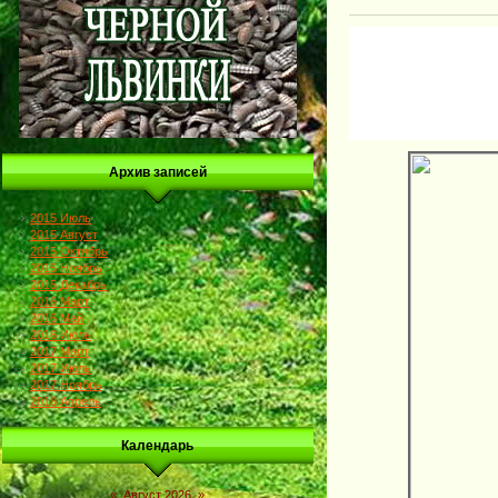
Архив записей
2015 Июль
2015 Август
2015 Октябрь
2015 Ноябрь
2015 Декабрь
2016 Март
2016 Май
2016 Июль
2017 Март
2017 Июль
2017 Ноябрь
2018 Апрель
Календарь
«
Август 2026
»