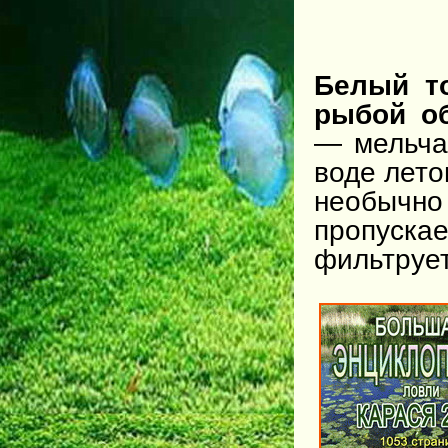
Белый т
рыбой о
— мельча
воде лето
необычно
пропуск
фильтрует