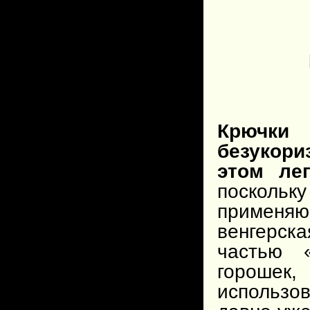
Крючки
безукор
этом лег
посколь
применя
венгерск
частью 
горошек,
использо