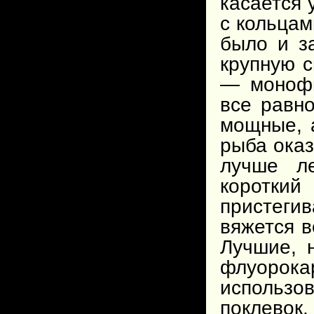
касается 
с кольцам
было и з
крупную 
— монофи
все равно
мощные, 
рыба оказ
лучше ле
коротки
пристеги
вяжется в
Лучшие, 
флуорок
использов
поклевок