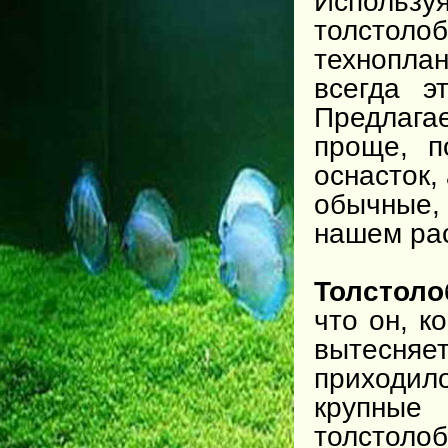
Использу
толстолоб
техноплан
всегда э
Предлаг
проще, п
оснасток,
обычные,
нашем ра
Толстоло
что он, к
вытесняе
приходил
крупны
толстоло