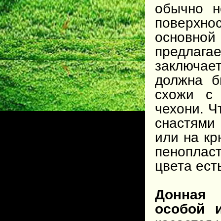
обычно н
поверхн
основной
предлаг
заключае
должна б
схожи с 
чехони. Ч
снастями
или на кр
пеноплас
цвета ест
Донная 
особой 