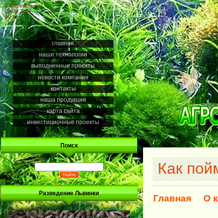
Воскресенье
09.08.2026
09:12
главная
наши технологии
выполненные проекты
новости компании
контакты
наша продукция
карта сайта
инвестиционные проекты
Поиск
Как пой
Разведение Львинки
Главная
О 