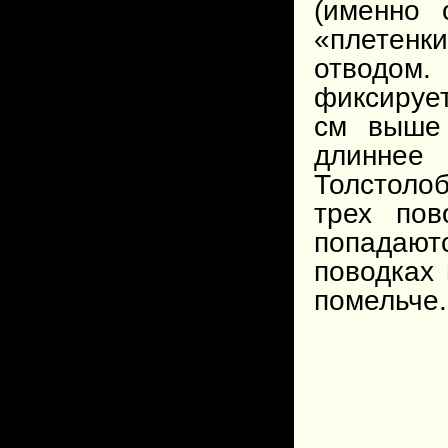
(именно 
«плетен
отводом
фиксируе
см выше 
длиннее
Толстоло
трех пов
попадают
поводках
помельче.