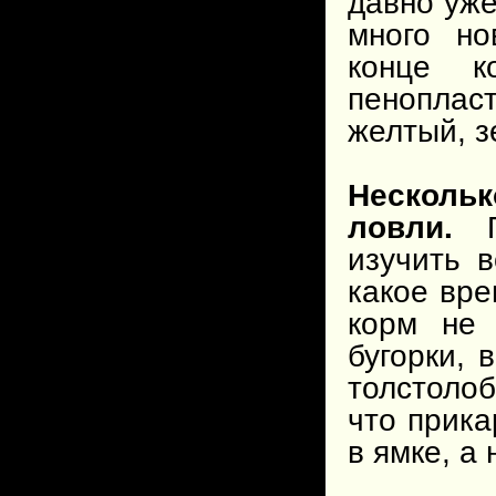
давно уже
много но
конце к
пенопла
желтый, з
Нескол
ловли.
Пр
изучить 
какое вре
корм не 
бугорки,
толстолоб
что прика
в ямке, а