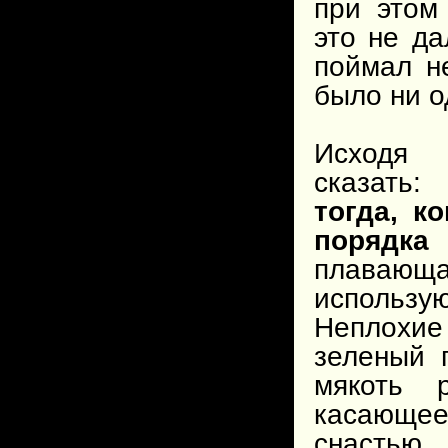
при этом
это не да
поймал н
было ни о
Исходя
сказать
тогда, к
порядка
плавающа
использ
Неплохие
зеленый 
мякоть 
касающее
снастью,