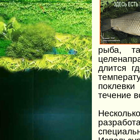
рыба, т
целенапр
длится г
температ
поклевки
течение в
Нескол
разрабо
специал