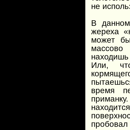
не испол
В данном
жереха «
может бы
массово 
находишь
Или, чт
кормящег
пытаешься
время п
приманку
находитс
поверхно
пробовал