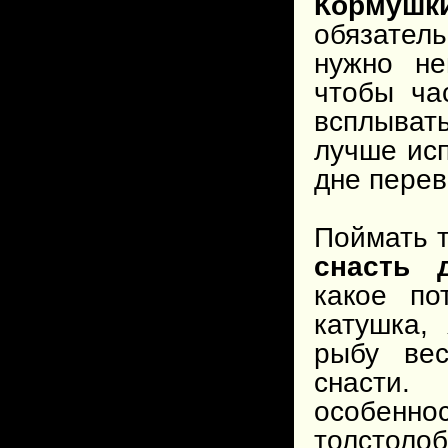
Кормушки
обязател
нужно не
чтобы ча
всплывать
лучше исп
дне перев
Поймать 
снасть 
какое по
катушка,
рыбу вес
снасти.
особенн
толстоло