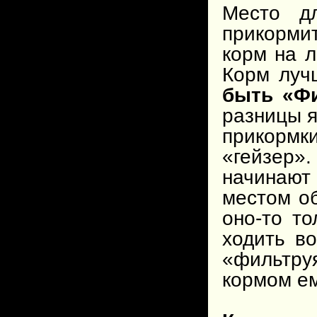
Место д
прикорми
корм на л
Корм луч
быть «Ф
разницы я
прикорм
«гейзер
начинаю
местом об
оно-то то
ходить во
«фильтру
кормом ем