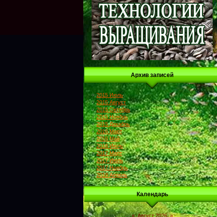
Архив записей
2015 Июль
2015 Август
2015 Октябрь
2015 Ноябрь
2015 Декабрь
2016 Март
2016 Май
2016 Июль
2017 Март
2017 Июль
2017 Ноябрь
2018 Апрель
Календарь
«
Август 2026
»