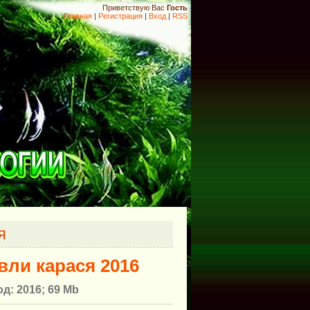
Приветствую Вас
Гость
Главная
|
Регистрация
|
Вход
|
RSS
я
ли карася 2016
д: 2016; 69 Mb