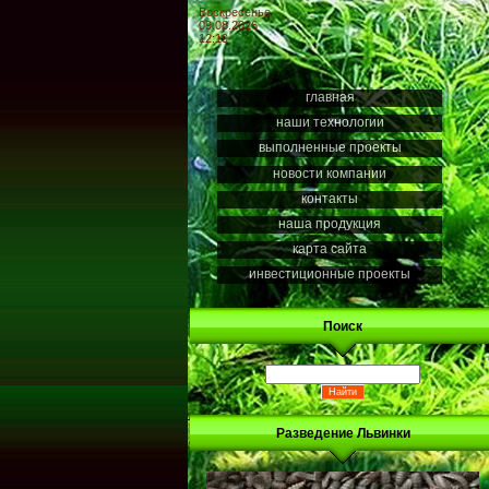
Воскресенье
09.08.2026
12:19
главная
наши технологии
выполненные проекты
новости компании
контакты
наша продукция
карта сайта
инвестиционные проекты
Поиск
Разведение Львинки