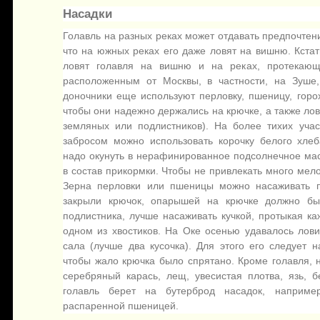
Насадки
Голавль на разных реках может отдавать предпочтен
что на южных реках его даже ловят на вишню. Кстат
ловят голавля на вишню и на реках, протекающ
расположенным от Москвы, в частности, на Зуше
доночники еще используют перловку, пшеницу, горох
чтобы они надежно держались на крючке, а также лов
земляных или подлистников). На более тихих уча
забросом можно использовать корочку белого хле
надо окунуть в нерафинированное подсолнечное мас
в состав прикормки. Чтобы не привлекать много мело
Зерна перловки или пшеницы можно насаживать п
закрыли крючок, опарышей на крючке должно быт
подлистника, лучше насаживать кучкой, протыкая ка
одном из хвостиков. На Оке осенью удавалось лови
сала (лучше два кусочка). Для этого его следует н
чтобы жало крючка было спрятано. Кроме голавля, 
серебряный карась, лещ, увесистая плотва, язь, б
голавль берет на бутерброд насадок, наприме
распаренной пшеницей.