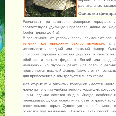
червей и с корот
растительных насадок
Оснастка фидера
Различают три категории фидерных кормушек: 
соответствуют удилища: Light feeder (длина до 3-3,3
feeder (длина до 4 м).
В зависимости от условий ловли, применяют разн
течении, где прикормку быстро вымывает
, а л
использовать средний или тяжелый фидер. Одна
способом хорошая кормовая дорожка, а снасть не
обойтись и легким фидером. Легкий или средн
нешироких, но глубоких реках. Для ловли с даль
применяется тяжелый фидер. Также этот тип оснастки
для привлечения рыбы требуется много корма.
Для открытых и закрытых кормушек имеется много
ловле на течении удобны плоские кормушки, которые 
– они надежно ложатся на дно. Иногда, особенно 
перекатывающуюся оснастку на базе открытой кон
растительного корма. Существуют способы монтаж
оснастки под названием «Ракета». Есть способ м