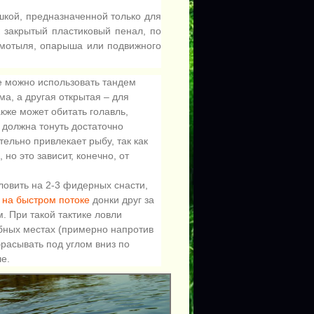
шкой, предназначенной только для
к закрытый пластиковый пенал, по
 мотыля, опарыша или подвижного
де можно использовать тандем
ма, а другая открытая – для
акже может обитать голавль,
 должна тонуть достаточно
ельно привлекает рыбу, так как
но это зависит, конечно, от
 ловить на 2-3 фидерных снасти,
 на быстром потоке
донки друг за
. При такой тактике ловли
бных местах (примерно напротив
брасывать под углом вниз по
е.