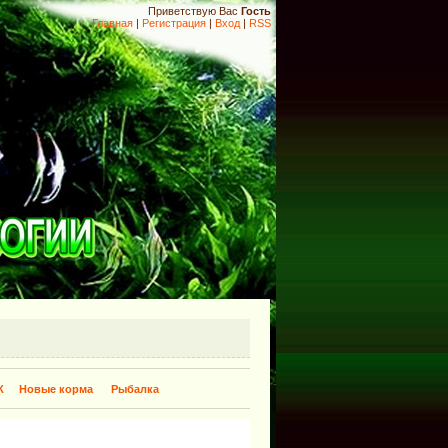
Приветствую Вас
Гость
Главная
|
Регистрация
|
Вход
|
RSS
К
Новые корма
Рыбалка
​