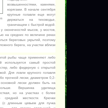
возвышенностями, камнями,
корягами. В начале сентября
крупные голавли еще могут
ра
держаться на тиховодье,
граничащем с быстрой водой.
 у оконечностей мысов, у мостов,
ью на средних по величине реках
аться береговых укрытий, поэтому
ожного берега, на участки вблизи
 этой рыбы чаще применяют либо
ой используется самый простой
стер, либо фидерную с открытой
кой. Для ловли крупного голавля
бо прочной лески, диаметром 0,2-
 основной лески должен быть на
ольше. Вершинка удилища
есткая, но на участках с более
 средней жесткости. Крючки
 (с длинным цевьем для пучка