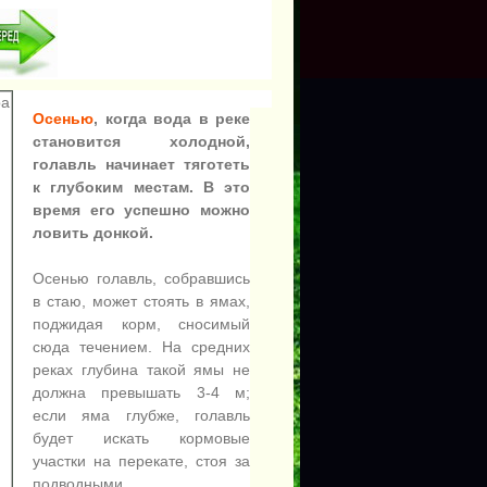
Осенью
, когда вода в реке
становится холодной,
голавль начинает тяготеть
к глубоким местам. В это
время его успешно можно
ловить донкой.
Осенью голавль, собравшись
в стаю, может стоять в ямах,
поджидая корм, сносимый
сюда течением. На средних
реках глубина такой ямы не
должна превышать 3-4 м;
если яма глубже, голавль
будет искать кормовые
участки на перекате, стоя за
подводными