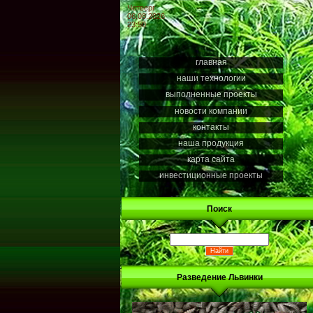
Четверг
06.08.2026
23:50
главная
наши технологии
выполненные проекты
новости компании
контакты
наша продукция
карта сайта
инвестиционные проекты
Поиск
Разведение Львинки