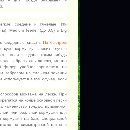
ким – для грозди опарышей и
).
легкие, средние и тяжелые. Им
 м), Medium feeder (до 3,5) и Big
ые фидерные снасти.
На быстром
егкую кормушку сносит, лучше
ко, если создана каким-нибудь
 надо забрасывать далеко, можно
ий фидер удобнее применять на
ним забросом на сильном течении
 используется в том случае, если
 способов монтажа на леске. При
крепятся на конце основной лески
на каменистых грядах, применяют
усной или овальной кормушки для
а кормушки на базе специальной
онтажа на симметричной петле и