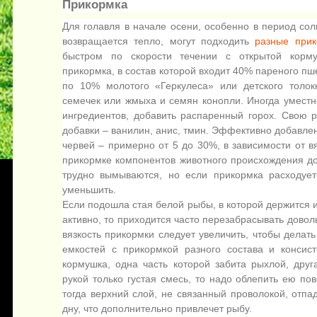
Прикормка
Для голавля в начале осени, особенно в период солн
возвращается тепло, могут подходить
разные прик
быстром по скорости течении с открытой корм
прикормка, в состав которой входит 40% пареного пш
по 10% молотого «Геркулеса» или детского толок
семечек или жмыха и семян конопли. Иногда уместн
ингредиентов, добавить распаренный горох. Свою р
добавки – ванилин, анис, тмин. Эффективно добавле
червей – примерно от 5 до 30%, в зависимости от вя
прикормке компонентов животного происхождения до
трудно вымываются, но если прикормка расходует
уменьшить.
Если подошла стая белой рыбы, в которой держится и
активно, то приходится часто перезабрасывать довол
вязкость прикормки следует увеличить, чтобы делать
емкостей с прикормкой разного состава и консис
кормушка, одна часть которой забита рыхлой, друг
рукой только густая смесь, то надо облепить ею по
тогда верхний слой, не связанный проволокой, отпа
дну, что дополнительно привлечет рыбу.