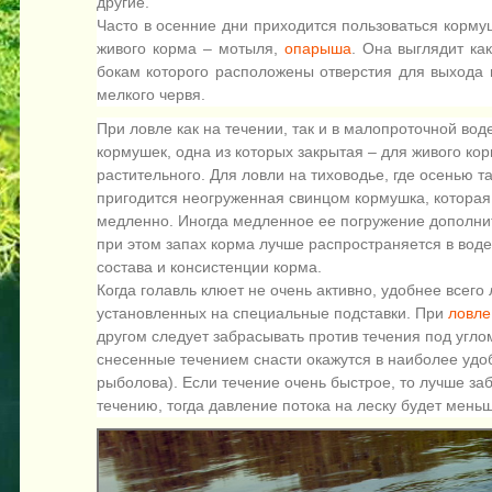
другие.
Часто в осенние дни приходится пользоваться корму
живого корма – мотыля,
опарыша
. Она выглядит ка
бокам которого расположены отверстия для выхода
мелкого червя.
При ловле как на течении, так и в малопроточной во
кормушек, одна из которых закрытая – для живого кор
растительного. Для ловли на тиховодье, где осенью т
пригодится неогруженная свинцом кормушка, которая
медленно. Иногда медленное ее погружение дополнит
при этом запах корма лучше распространяется в воде, 
состава и консистенции корма.
Когда голавль клюет не очень активно, удобнее всего
установленных на специальные подставки. При
ловле
другом следует забрасывать против течения под углом
снесенные течением снасти окажутся в наиболее удо
рыболова). Если течение очень быстрое, то лучше за
течению, тогда давление потока на леску будет меньш