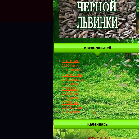
Архив записей
2015 Июль
2015 Август
2015 Октябрь
2015 Ноябрь
2015 Декабрь
2016 Март
2016 Май
2016 Июль
2017 Март
2017 Июль
2017 Ноябрь
2018 Апрель
Календарь
«
Август 2026
»