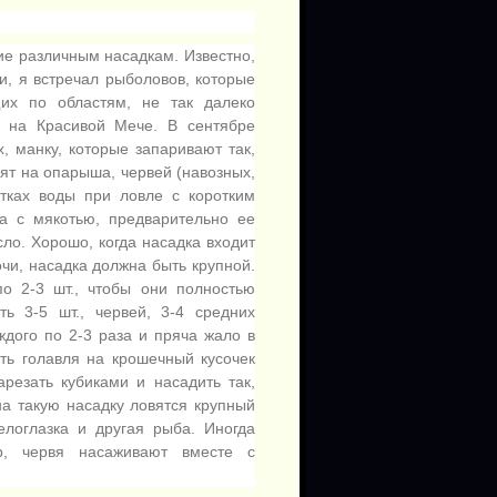
ие различным насадкам. Известно,
и, я встречал рыболовов, которые
их по областям, не так далеко
, на Красивой Мече. В сентябре
, манку, которые запаривают так,
ят на опарыша, червей (навозных,
стках воды при ловле с коротким
ба с мякотью, предварительно ее
ло. Хорошо, когда насадка входит
чи, насадка должна быть крупной.
о 2-3 шт., чтобы они полностью
ь 3-5 шт., червей, 3-4 средних
ждого по 2-3 раза и пряча жало в
ть голавля на крошечный кусочек
арезать кубиками и насадить так,
на такую насадку ловятся крупный
елоглазка и другая рыба. Иногда
р, червя насаживают вместе с