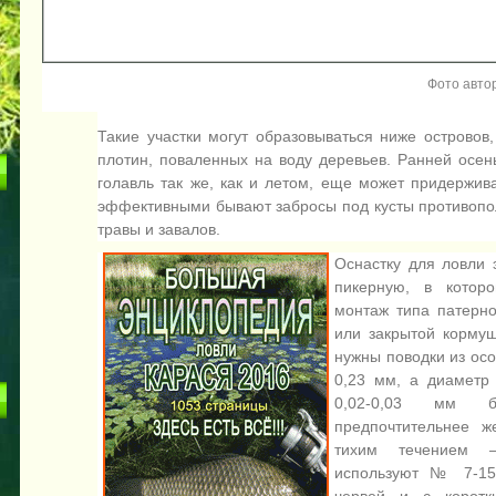
Фото авто
Такие участки могут образовываться ниже островов,
плотин, поваленных на воду деревьев. Ранней осен
голавль так же, как и летом, еще может придержив
эффективными бывают забросы под кусты противопол
травы и завалов.
Оснастку для ловли
пикерную, в котор
монтаж типа патерно
или закрытой кормуш
нужны поводки из осо
0,23 мм, а диаметр
0,02-0,03 мм б
предпочтительнее ж
тихим течением –
используют № 7-15