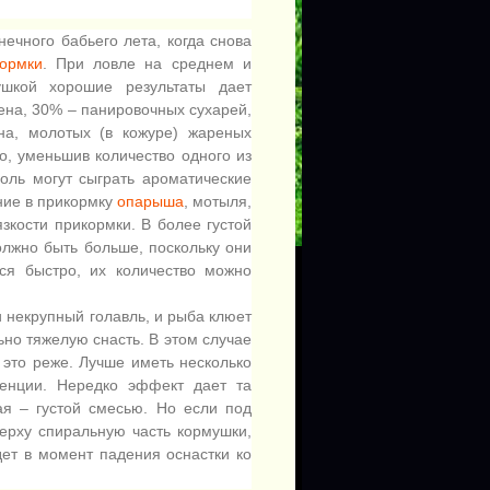
ечного бабьего лета, когда снова
ормки
. При ловле на среднем и
ушкой хорошие результаты дает
ена, 30% – панировочных сухарей,
на, молотых (в кожуре) жареных
о, уменьшив количество одного из
оль могут сыграть ароматические
ние в прикормку
опарыша
, мотыля,
зкости прикормки. В более густой
лжно быть больше, поскольку они
ся быстро, их количество можно
 некрупный голавль, и рыба клюет
ьно тяжелую снасть. В этом случае
 это реже. Лучше иметь несколько
тенции. Нередко эффект дает та
ая – густой смесью. Но если под
верху спиральную часть кормушки,
дет в момент падения оснастки ко