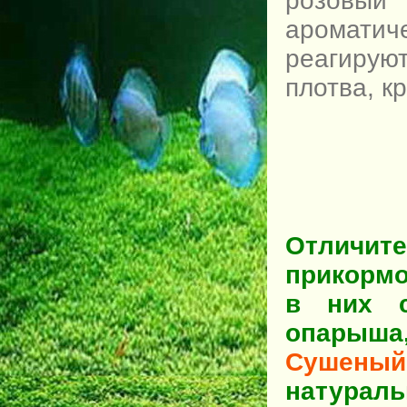
розовый 
ароматич
реагирую
плотва, к
Отличи
прикормо
в них с
опарыш
Сушены
натура