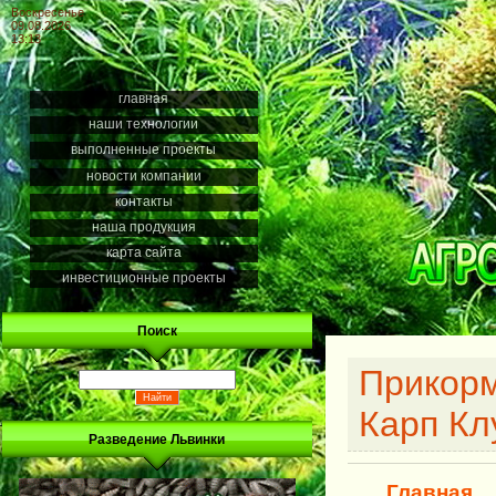
Воскресенье
09.08.2026
13:13
главная
наши технологии
выполненные проекты
новости компании
контакты
наша продукция
карта сайта
инвестиционные проекты
Поиск
Прикорм
Карп Кл
Разведение Львинки
Главная