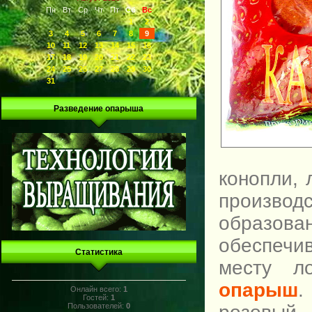
Пн
Вт
Ср
Чт
Пт
Сб
Вс
1
2
3
4
5
6
7
8
9
10
11
12
13
14
15
16
17
18
19
20
21
22
23
24
25
26
27
28
29
30
31
Разведение опарыша
конопли, 
производ
образова
обеспеч
Статистика
месту л
опарыш
.
Онлайн всего:
1
Гостей:
1
Пользователей:
0