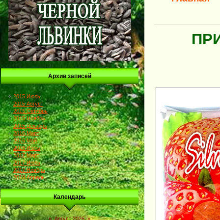
ПРИ
Архив записей
2015 Июль
2015 Август
2015 Октябрь
2015 Ноябрь
2015 Декабрь
2016 Март
2016 Май
2016 Июль
2017 Март
2017 Июль
2017 Ноябрь
2018 Апрель
Календарь
«
Август 2026
»