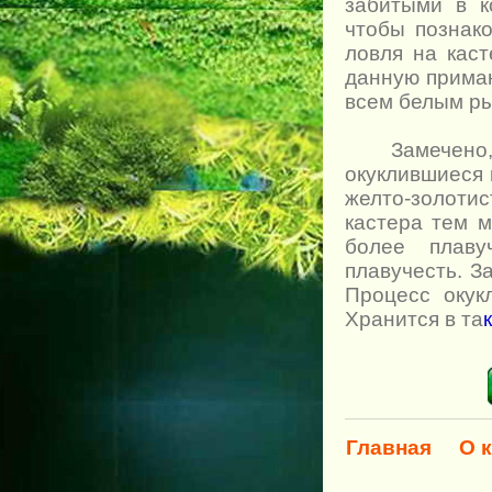
забитыми в к
чтобы познако
ловля на кас
данную приман
всем белым р
Замечено, чт
окуклившиеся
желто-золоти
кастера тем 
более плаву
плавучесть. З
Процесс окук
Хранится в та
Главная
О 