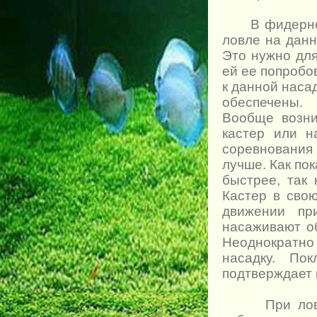
В фидерной 
ловле на данн
Это нужно для
ей ее попробо
к данной наса
обеспечены.
Вообще возни
кастер или н
соревнования 
лучше. Как по
быстрее, так 
Кастер в сво
движении пр
насаживают о
Неоднократно
насадку. По
подтверждает 
При ловле н