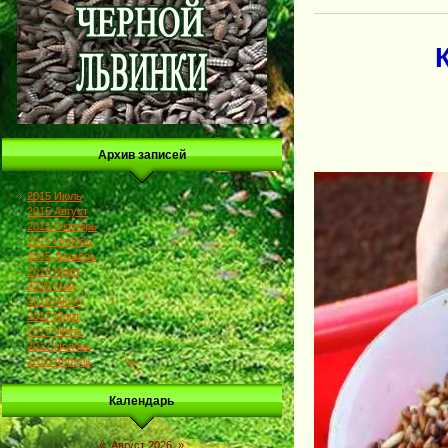
Архив записей
2015 Июль
2015 Август
2015 Октябрь
2015 Ноябрь
2015 Декабрь
2016 Март
2016 Май
2016 Июль
2017 Март
2017 Июль
2017 Ноябрь
2018 Апрель
Календарь
«
Август 2026
»