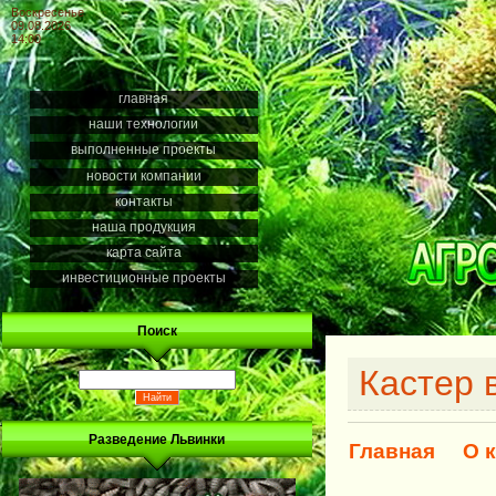
Воскресенье
09.08.2026
14:00
главная
наши технологии
выполненные проекты
новости компании
контакты
наша продукция
карта сайта
инвестиционные проекты
Поиск
Кастер 
Разведение Львинки
Главная
О 