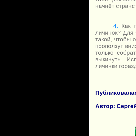
начнёт странс
4.
Как п
личинок? Для 
такой, чтобы
проползут вниз
только собра
выкинуть. Ис
личинки гораз
Публиковалас
Автор: С