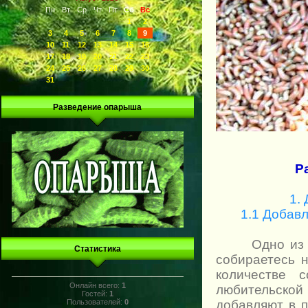
Пн
Вт
Ср
Чт
Пт
Сб
Вс
1
2
3
4
5
6
7
8
9
10
11
12
13
14
15
16
17
18
19
20
21
22
23
24
25
26
27
28
29
30
31
Разведение опарыша
Р
1.
1.1 Добав
Одно из прав
Статистика
собираетесь 
количестве 
Онлайн всего:
1
любительско
Гостей:
1
Пользователей:
0
добавляют в п