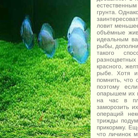
естественны
грунта. Однак
заинтересоват
ловит меньшее
объёмные жив
идеальным ва
рыбы, дополни
такого спо
разноцветны
красного, жел
рыбе. Хотя 
помнить, что
поэтому есл
опарышем их 
на час в пл
заморозить и
операций нек
трижды подум
прикормку. Е
что личинок м