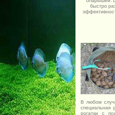
опарышей. Ш
быстро ра
эффективност
В любом случ
специальная 
рогатки с п