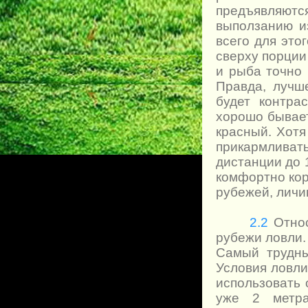
предъявляют
выползанию и
всего для это
сверху порции
и рыба точно 
Правда, лучш
будет контра
хорошо бывае
красный. Хотя
прикармливат
дистанции до 
комфортно кор
рубежей, личи
2.2
Относ
рубежи ловли.
Самый трудны
Условия ловли
использовать 
уже 2 метра