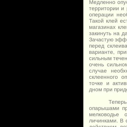
Медленно опу
территории и 
операции нео
Такой клей ес
магазинах кле
закинуть на да
Зачастую эффе
перед склеив
варианте, пр
сильным течен
очень сильно
случае необх
склеенного о
точке и акти
дном при прид
Теперь мне 
опарышами пр
мелководье 
личинками. В 
действием ве