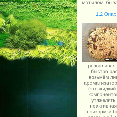
мотылём, быва
1.2 Опар
разваливаяс
быстро рас
возьмём ли
ароматизатор
(это жидкий
компонентов
утяжелять 
неактивная
прикормки б