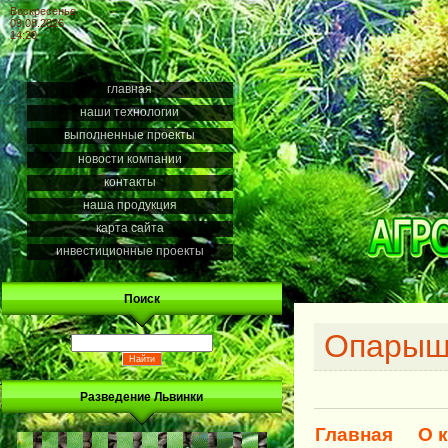
Воскресенье
09.08.2026
14:20
главная
наши технологии
выполненные проекты
новости компании
контакты
наша продукция
карта сайта
инвестиционные проекты
Поиск
Опарыш
Разведение Львинки
Главная
О 