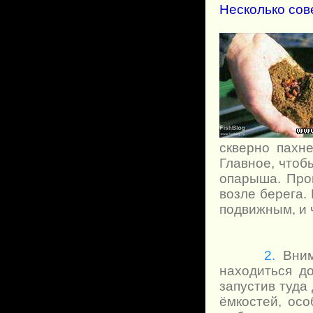
Несколько сов
скверно пахне
Главное, чтоб
опарыша. Про
возле берега.
подвижным, и 
2.
Внима
находиться д
запустив туда
ёмкостей, осо