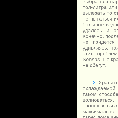
выбраться на
пол-литра или
вылезать по с
не пытаться и
большое ведр
удалось и о
Конечно, посл
не придётся 
удивляясь, н
этих проблем
Sensas. По кр
не сбегут.
3.
Хранить
охлаждаемой 
таком способ
волноваться,
прошлых выхо
максимально 
таре: домашни