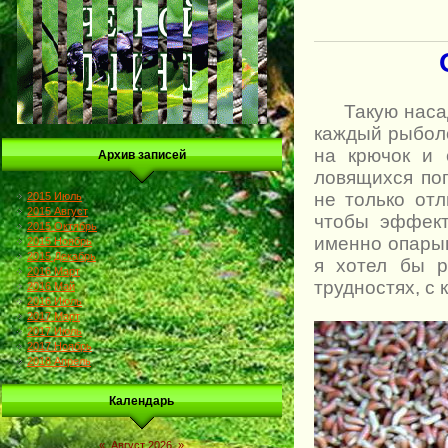
Такую насадку
каждый рыболо
на крючок и 
Архив записей
ловящихся поп
не только отл
2015 Июль
2015 Август
чтобы эффект
2015 Октябрь
именно опарыш
2015 Ноябрь
2015 Декабрь
я хотел бы р
2016 Март
трудностях, с
2016 Май
2016 Июль
2017 Март
2017 Июль
2017 Ноябрь
2018 Апрель
Календарь
«
Август 2026
»