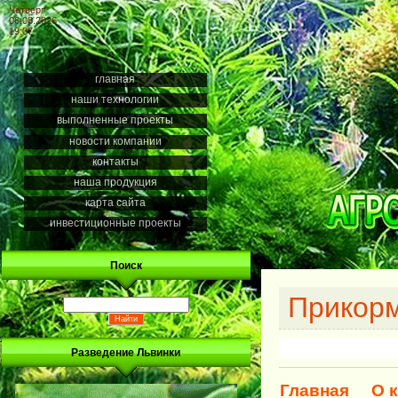
Четверг
06.08.2026
19:07
главная
наши технологии
выполненные проекты
новости компании
контакты
наша продукция
карта сайта
инвестиционные проекты
Поиск
Прикорм
Разведение Львинки
Главная
О 