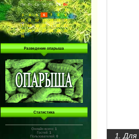
Пн
Вт
Ср
Чт
Пт
Сб
Вс
1
2
3
4
5
6
7
8
9
10
11
12
13
14
15
16
17
18
19
20
21
22
23
24
25
26
27
28
29
30
31
Разведение опарыша
Статистика
Онлайн всего:
1
Гостей:
1
1. Для
Пользователей:
0