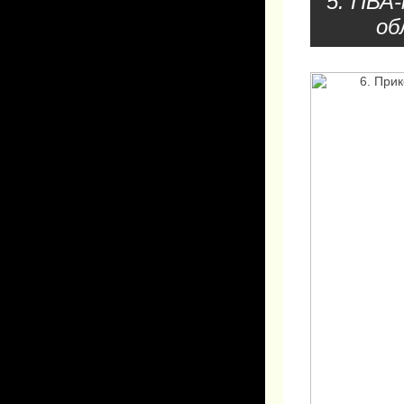
5. ПВА
об