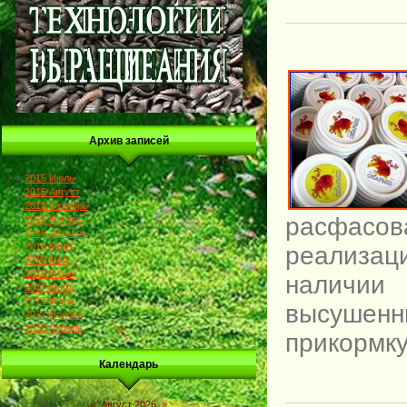
Архив записей
2015 Июль
2015 Август
2015 Октябрь
расфасо
2015 Ноябрь
2015 Декабрь
2016 Март
реализац
2016 Май
2016 Июль
наличии
2017 Март
2017 Июль
высуше
2017 Ноябрь
2018 Апрель
прикормк
Календарь
«
Август 2026
»