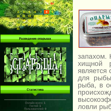
Пн
Вт
Ср
Чт
Пт
Сб
Вс
1
2
3
4
5
6
7
8
9
10
11
12
13
14
15
16
17
18
19
20
21
22
23
24
25
26
27
28
29
30
31
Разведение опарыша
запахом. 
хищной 
является
для рыбы
рыба, в о
Статистика
происх
высокоэф
Онлайн всего:
1
ловли ры
Гостей:
1
Пользователей:
0